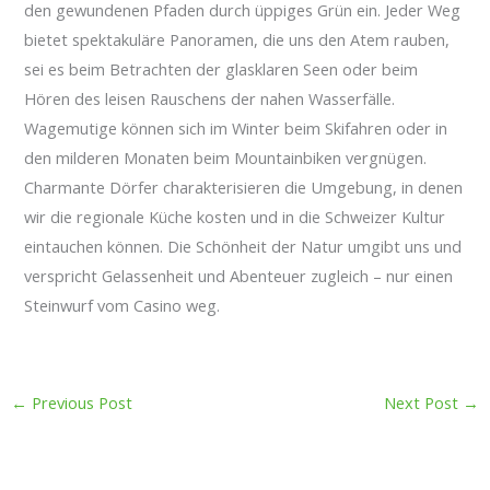
den gewundenen Pfaden durch üppiges Grün ein. Jeder Weg
bietet spektakuläre Panoramen, die uns den Atem rauben,
sei es beim Betrachten der glasklaren Seen oder beim
Hören des leisen Rauschens der nahen Wasserfälle.
Wagemutige können sich im Winter beim Skifahren oder in
den milderen Monaten beim Mountainbiken vergnügen.
Charmante Dörfer charakterisieren die Umgebung, in denen
wir die regionale Küche kosten und in die Schweizer Kultur
eintauchen können. Die Schönheit der Natur umgibt uns und
verspricht Gelassenheit und Abenteuer zugleich – nur einen
Steinwurf vom Casino weg.
←
Previous Post
Next Post
→