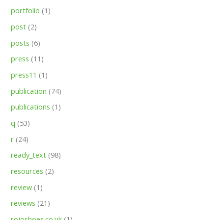
portfolio
(1)
post
(2)
posts
(6)
press
(11)
press11
(1)
publication
(74)
publications
(1)
q
(53)
r
(24)
ready_text
(98)
resources
(2)
review
(1)
reviews
(21)
rojoshoes.co.uk
(1)