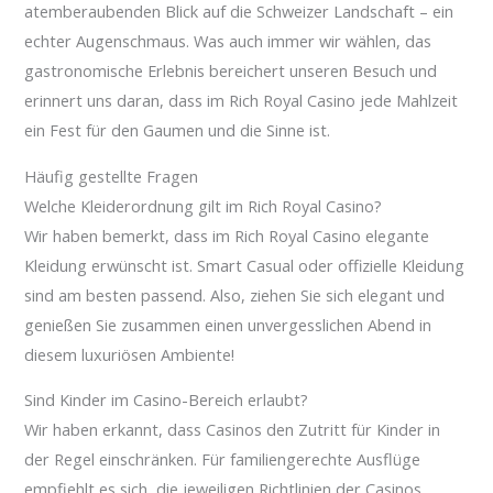
atemberaubenden Blick auf die Schweizer Landschaft – ein
echter Augenschmaus. Was auch immer wir wählen, das
gastronomische Erlebnis bereichert unseren Besuch und
erinnert uns daran, dass im Rich Royal Casino jede Mahlzeit
ein Fest für den Gaumen und die Sinne ist.
Häufig gestellte Fragen
Welche Kleiderordnung gilt im Rich Royal Casino?
Wir haben bemerkt, dass im Rich Royal Casino elegante
Kleidung erwünscht ist. Smart Casual oder offizielle Kleidung
sind am besten passend. Also, ziehen Sie sich elegant und
genießen Sie zusammen einen unvergesslichen Abend in
diesem luxuriösen Ambiente!
Sind Kinder im Casino-Bereich erlaubt?
Wir haben erkannt, dass Casinos den Zutritt für Kinder in
der Regel einschränken. Für familiengerechte Ausflüge
empfiehlt es sich, die jeweiligen Richtlinien der Casinos