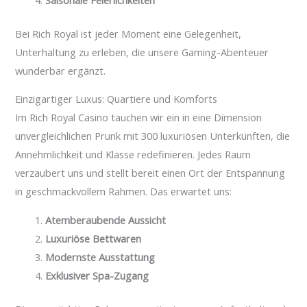
Saisonale Feierlichkeiten
Bei Rich Royal ist jeder Moment eine Gelegenheit,
Unterhaltung zu erleben, die unsere Gaming-Abenteuer
wunderbar ergänzt.
Einzigartiger Luxus: Quartiere und Komforts
Im Rich Royal Casino tauchen wir ein in eine Dimension
unvergleichlichen Prunk mit 300 luxuriösen Unterkünften, die
Annehmlichkeit und Klasse redefinieren. Jedes Raum
verzaubert uns und stellt bereit einen Ort der Entspannung
in geschmackvollem Rahmen. Das erwartet uns:
Atemberaubende Aussicht
Luxuriöse Bettwaren
Modernste Ausstattung
Exklusiver Spa-Zugang