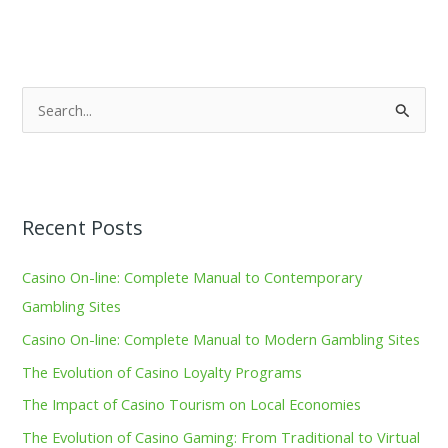
S
e
a
r
Recent Posts
c
h
Casino On-line: Complete Manual to Contemporary
f
Gambling Sites
o
Casino On-line: Complete Manual to Modern Gambling Sites
r
The Evolution of Casino Loyalty Programs
:
The Impact of Casino Tourism on Local Economies
The Evolution of Casino Gaming: From Traditional to Virtual