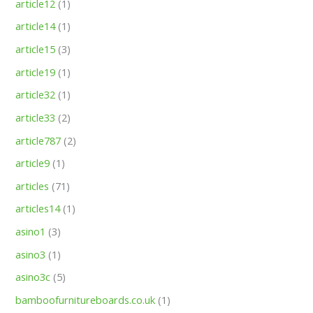
article12
(1)
article14
(1)
article15
(3)
article19
(1)
article32
(1)
article33
(2)
article787
(2)
article9
(1)
articles
(71)
articles14
(1)
asino1
(3)
asino3
(1)
asino3c
(5)
bamboofurnitureboards.co.uk
(1)