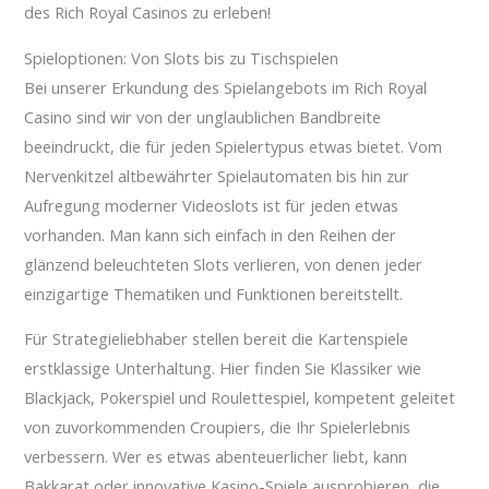
des Rich Royal Casinos zu erleben!
Spieloptionen: Von Slots bis zu Tischspielen
Bei unserer Erkundung des Spielangebots im Rich Royal
Casino sind wir von der unglaublichen Bandbreite
beeindruckt, die für jeden Spielertypus etwas bietet. Vom
Nervenkitzel altbewährter Spielautomaten bis hin zur
Aufregung moderner Videoslots ist für jeden etwas
vorhanden. Man kann sich einfach in den Reihen der
glänzend beleuchteten Slots verlieren, von denen jeder
einzigartige Thematiken und Funktionen bereitstellt.
Für Strategieliebhaber stellen bereit die Kartenspiele
erstklassige Unterhaltung. Hier finden Sie Klassiker wie
Blackjack, Pokerspiel und Roulettespiel, kompetent geleitet
von zuvorkommenden Croupiers, die Ihr Spielerlebnis
verbessern. Wer es etwas abenteuerlicher liebt, kann
Bakkarat oder innovative Kasino-Spiele ausprobieren, die