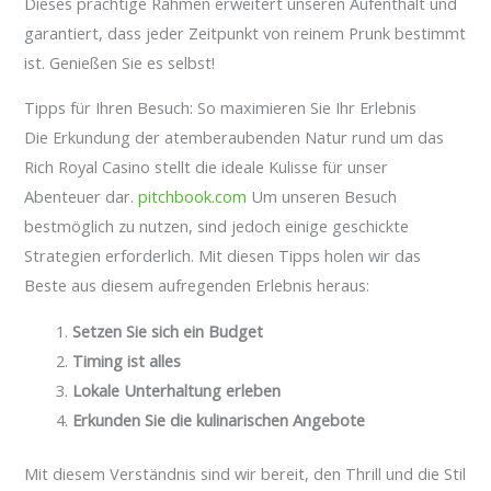
Dieses prächtige Rahmen erweitert unseren Aufenthalt und
garantiert, dass jeder Zeitpunkt von reinem Prunk bestimmt
ist. Genießen Sie es selbst!
Tipps für Ihren Besuch: So maximieren Sie Ihr Erlebnis
Die Erkundung der atemberaubenden Natur rund um das
Rich Royal Casino stellt die ideale Kulisse für unser
Abenteuer dar.
pitchbook.com
Um unseren Besuch
bestmöglich zu nutzen, sind jedoch einige geschickte
Strategien erforderlich. Mit diesen Tipps holen wir das
Beste aus diesem aufregenden Erlebnis heraus:
Setzen Sie sich ein Budget
Timing ist alles
Lokale Unterhaltung erleben
Erkunden Sie die kulinarischen Angebote
Mit diesem Verständnis sind wir bereit, den Thrill und die Stil