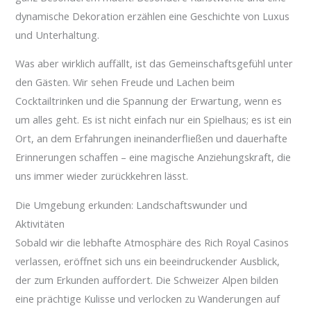
dynamische Dekoration erzählen eine Geschichte von Luxus
und Unterhaltung.
Was aber wirklich auffällt, ist das Gemeinschaftsgefühl unter
den Gästen. Wir sehen Freude und Lachen beim
Cocktailtrinken und die Spannung der Erwartung, wenn es
um alles geht. Es ist nicht einfach nur ein Spielhaus; es ist ein
Ort, an dem Erfahrungen ineinanderfließen und dauerhafte
Erinnerungen schaffen – eine magische Anziehungskraft, die
uns immer wieder zurückkehren lässt.
Die Umgebung erkunden: Landschaftswunder und
Aktivitäten
Sobald wir die lebhafte Atmosphäre des Rich Royal Casinos
verlassen, eröffnet sich uns ein beeindruckender Ausblick,
der zum Erkunden auffordert. Die Schweizer Alpen bilden
eine prächtige Kulisse und verlocken zu Wanderungen auf