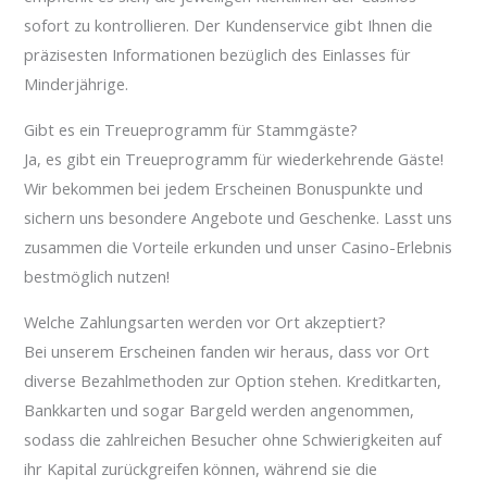
sofort zu kontrollieren. Der Kundenservice gibt Ihnen die
präzisesten Informationen bezüglich des Einlasses für
Minderjährige.
Gibt es ein Treueprogramm für Stammgäste?
Ja, es gibt ein Treueprogramm für wiederkehrende Gäste!
Wir bekommen bei jedem Erscheinen Bonuspunkte und
sichern uns besondere Angebote und Geschenke. Lasst uns
zusammen die Vorteile erkunden und unser Casino-Erlebnis
bestmöglich nutzen!
Welche Zahlungsarten werden vor Ort akzeptiert?
Bei unserem Erscheinen fanden wir heraus, dass vor Ort
diverse Bezahlmethoden zur Option stehen. Kreditkarten,
Bankkarten und sogar Bargeld werden angenommen,
sodass die zahlreichen Besucher ohne Schwierigkeiten auf
ihr Kapital zurückgreifen können, während sie die