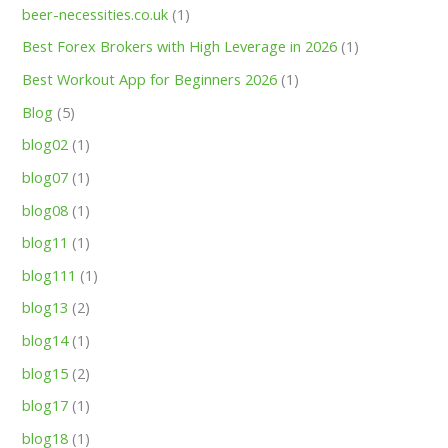
beer-necessities.co.uk
(1)
Best Forex Brokers with High Leverage in 2026
(1)
Best Workout App for Beginners 2026
(1)
Blog
(5)
blog02
(1)
blog07
(1)
blog08
(1)
blog11
(1)
blog111
(1)
blog13
(2)
blog14
(1)
blog15
(2)
blog17
(1)
blog18
(1)