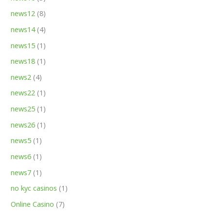
news12
(8)
news14
(4)
news15
(1)
news18
(1)
news2
(4)
news22
(1)
news25
(1)
news26
(1)
news5
(1)
news6
(1)
news7
(1)
no kyc casinos
(1)
Online Casino
(7)