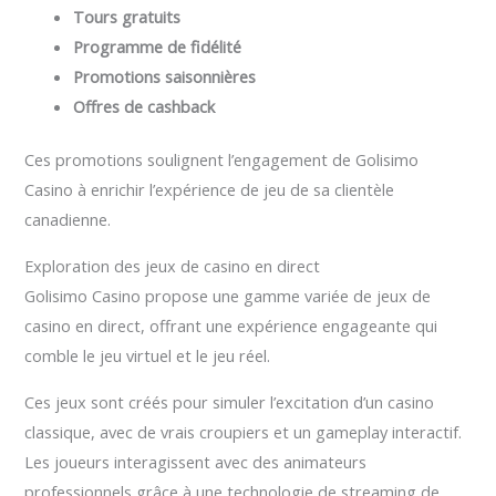
Tours gratuits
Programme de fidélité
Promotions saisonnières
Offres de cashback
Ces promotions soulignent l’engagement de Golisimo
Casino à enrichir l’expérience de jeu de sa clientèle
canadienne.
Exploration des jeux de casino en direct
Golisimo Casino propose une gamme variée de jeux de
casino en direct, offrant une expérience engageante qui
comble le jeu virtuel et le jeu réel.
Ces jeux sont créés pour simuler l’excitation d’un casino
classique, avec de vrais croupiers et un gameplay interactif.
Les joueurs interagissent avec des animateurs
professionnels grâce à une technologie de streaming de