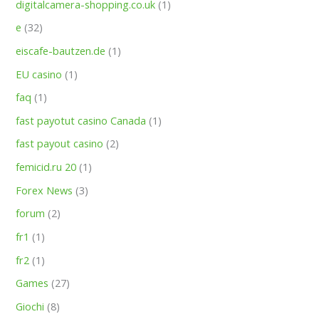
digitalcamera-shopping.co.uk
(1)
e
(32)
eiscafe-bautzen.de
(1)
EU casino
(1)
faq
(1)
fast payotut casino Canada
(1)
fast payout casino
(2)
femicid.ru 20
(1)
Forex News
(3)
forum
(2)
fr1
(1)
fr2
(1)
Games
(27)
Giochi
(8)