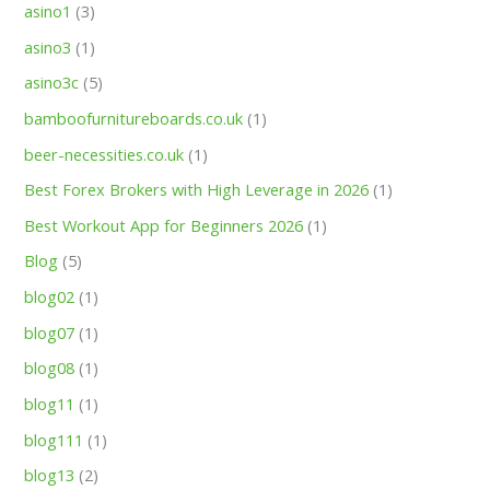
asino1
(3)
asino3
(1)
asino3c
(5)
bamboofurnitureboards.co.uk
(1)
beer-necessities.co.uk
(1)
Best Forex Brokers with High Leverage in 2026
(1)
Best Workout App for Beginners 2026
(1)
Blog
(5)
blog02
(1)
blog07
(1)
blog08
(1)
blog11
(1)
blog111
(1)
blog13
(2)