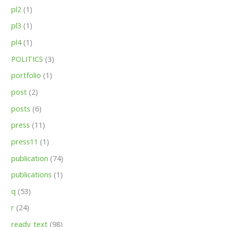
pl2
(1)
pl3
(1)
pl4
(1)
POLITICS
(3)
portfolio
(1)
post
(2)
posts
(6)
press
(11)
press11
(1)
publication
(74)
publications
(1)
q
(53)
r
(24)
ready_text
(98)