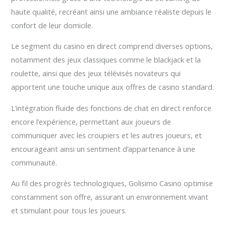
haute qualité, recréant ainsi une ambiance réaliste depuis le
confort de leur domicile.
Le segment du casino en direct comprend diverses options,
notamment des jeux classiques comme le blackjack et la
roulette, ainsi que des jeux télévisés novateurs qui
apportent une touche unique aux offres de casino standard.
L’intégration fluide des fonctions de chat en direct renforce
encore l’expérience, permettant aux joueurs de
communiquer avec les croupiers et les autres joueurs, et
encourageant ainsi un sentiment d’appartenance à une
communauté.
Au fil des progrès technologiques, Golisimo Casino optimise
constamment son offre, assurant un environnement vivant
et stimulant pour tous les joueurs.