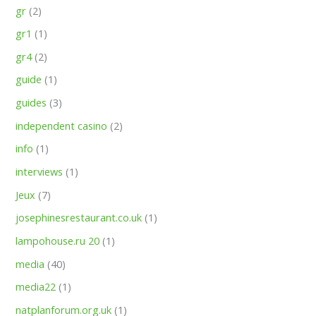
gr
(2)
gr1
(1)
gr4
(2)
guide
(1)
guides
(3)
independent casino
(2)
info
(1)
interviews
(1)
Jeux
(7)
josephinesrestaurant.co.uk
(1)
lampohouse.ru 20
(1)
media
(40)
media22
(1)
natplanforum.org.uk
(1)