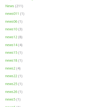
News
(211)
news011
(1)
news06
(1)
news10
(3)
news12
(8)
news14
(4)
news15
(1)
news18
(1)
news2
(4)
news22
(1)
news25
(1)
news26
(1)
news5
(1)
news6
(1)