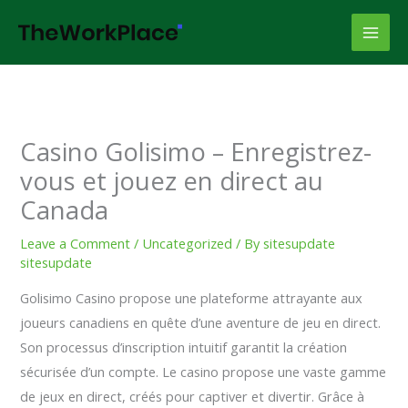
Skip
to
content
Casino Golisimo – Enregistrez-
vous et jouez en direct au
Canada
Leave a Comment
/
Uncategorized
/ By
sitesupdate
sitesupdate
Golisimo Casino propose une plateforme attrayante aux
joueurs canadiens en quête d’une aventure de jeu en direct.
Son processus d’inscription intuitif garantit la création
sécurisée d’un compte. Le casino propose une vaste gamme
de jeux en direct, créés pour captiver et divertir. Grâce à