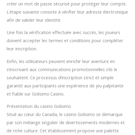
créer un mot de passe sécurisé pour protéger leur compte.
L’étape suivante consiste à vérifier leur adresse électronique
afin de valider leur identité.
Une fois la vérification effectuée avec succès, les joueurs
doivent accepter les termes et conditions pour compléter
leur inscription.
Enfin, les utilisateurs peuvent enrichir leur aventure en
s’inscrivant aux communications promotionnelles s’ils le
souhaitent. Ce processus d’inscription strict et simple
garantit aux participants une expérience de jeu palpitante
et fiable sur Golisimo Casino.
Présentation du casino Golisimo
Situé au cœur du Canada, le casino Golisimo se démarque
par son mélange singulier de divertissements modernes et
de riche culture. Cet établissement propose une palette