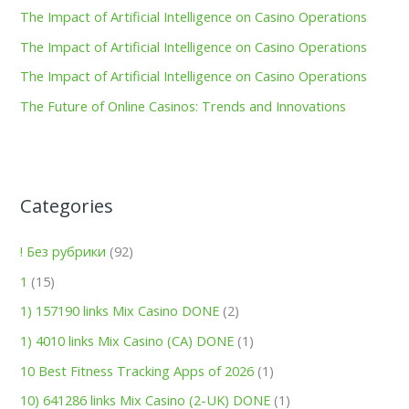
The Impact of Artificial Intelligence on Casino Operations
r
The Impact of Artificial Intelligence on Casino Operations
:
The Impact of Artificial Intelligence on Casino Operations
The Future of Online Casinos: Trends and Innovations
Categories
! Без рубрики
(92)
1
(15)
1) 157190 links Mix Casino DONE
(2)
1) 4010 links Mix Casino (CA) DONE
(1)
10 Best Fitness Tracking Apps of 2026
(1)
10) 641286 links Mix Casino (2-UK) DONE
(1)