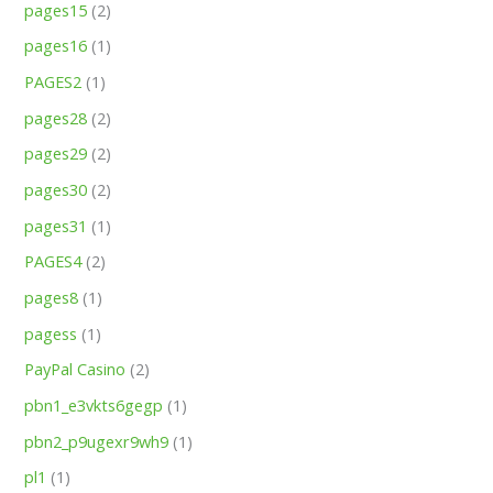
pages15
(2)
pages16
(1)
PAGES2
(1)
pages28
(2)
pages29
(2)
pages30
(2)
pages31
(1)
PAGES4
(2)
pages8
(1)
pagess
(1)
PayPal Casino
(2)
pbn1_e3vkts6gegp
(1)
pbn2_p9ugexr9wh9
(1)
pl1
(1)