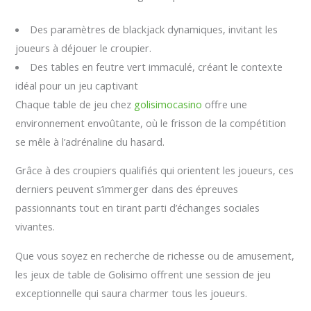
Des paramètres de blackjack dynamiques, invitant les
joueurs à déjouer le croupier.
Des tables en feutre vert immaculé, créant le contexte
idéal pour un jeu captivant
Chaque table de jeu chez
golisimocasino
offre une
environnement envoûtante, où le frisson de la compétition
se mêle à l’adrénaline du hasard.
Grâce à des croupiers qualifiés qui orientent les joueurs, ces
derniers peuvent s’immerger dans des épreuves
passionnants tout en tirant parti d’échanges sociales
vivantes.
Que vous soyez en recherche de richesse ou de amusement,
les jeux de table de Golisimo offrent une session de jeu
exceptionnelle qui saura charmer tous les joueurs.