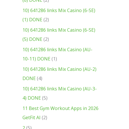
(6) DONE
(2)
10) 641286 links Mix Casino (6-SE)
(1) DONE
(2)
10) 641286 links Mix Casino (6-SE)
(5) DONE
(2)
10) 641286 links Mix Casino (AU-
10-11) DONE
(1)
10) 641286 links Mix Casino (AU-2)
DONE
(4)
10) 641286 links Mix Casino (AU-3-
4) DONE
(5)
11 Best Gym Workout Apps in 2026
GetFit AI
(2)
2
(5)