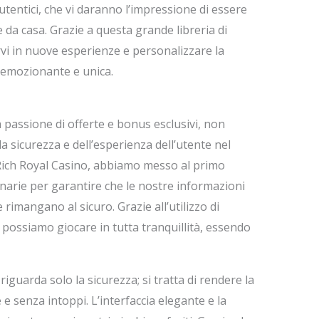
tentici, che vi daranno l’impressione di essere
 da casa. Grazie a questa grande libreria di
vi in nuove esperienze e personalizzare la
a emozionante e unica.
 passione di offerte e bonus esclusivi, non
 sicurezza e dell’esperienza dell’utente nel
 Rich Royal Casino, abbiamo messo al primo
narie per garantire che le nostre informazioni
 rimangano al sicuro. Grazie all’utilizzo di
e, possiamo giocare in tutta tranquillità, essendo
riguarda solo la sicurezza; si tratta di rendere la
e senza intoppi. L’interfaccia elegante e la