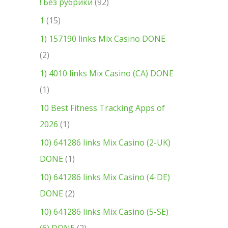
! Без рубрики
(92)
1
(15)
1) 157190 links Mix Casino DONE
(2)
1) 4010 links Mix Casino (CA) DONE
(1)
10 Best Fitness Tracking Apps of
2026
(1)
10) 641286 links Mix Casino (2-UK)
DONE
(1)
10) 641286 links Mix Casino (4-DE)
DONE
(2)
10) 641286 links Mix Casino (5-SE)