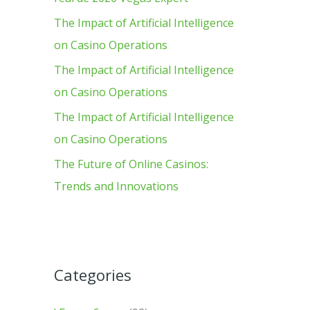
o
The Impact of Artificial Intelligence
r
on Casino Operations
:
The Impact of Artificial Intelligence
on Casino Operations
The Impact of Artificial Intelligence
on Casino Operations
The Future of Online Casinos:
Trends and Innovations
Categories