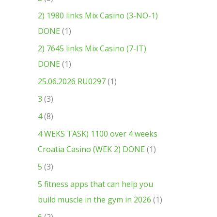
2) 1980 links Mix Casino (3-NO-1)
DONE
(1)
2) 7645 links Mix Casino (7-IT)
DONE
(1)
25.06.2026 RU0297
(1)
3
(3)
4
(8)
4 WEKS TASK) 1100 over 4 weeks
Croatia Casino (WEK 2) DONE
(1)
5
(3)
5 fitness apps that can help you
build muscle in the gym in 2026
(1)