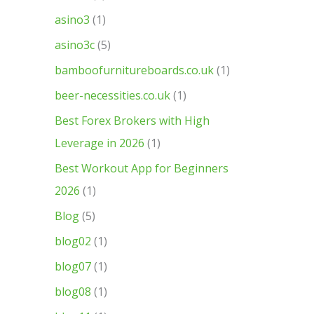
asino3
(1)
asino3c
(5)
bamboofurnitureboards.co.uk
(1)
beer-necessities.co.uk
(1)
Best Forex Brokers with High
Leverage in 2026
(1)
Best Workout App for Beginners
2026
(1)
Blog
(5)
blog02
(1)
blog07
(1)
blog08
(1)