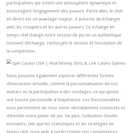
participatives qui créent une atmosphère dynamique et
encouragent l’engagement des joueurs. Parmi elles, le chat
en direct est un avantage majeur : il autorise de échanger
avec les croupiers et les autres joueurs. Ce échange en
temps réel change notre session de jeu en un authentique
moment d’échange, renforçant le tension et l’excitation de
la compétition.
Nous pouvons également explorer différentes formes
d’interaction virtuelle, comme la personnalisation de nos
avatars ou la participation à des sondages, ce qui ajoute
une touche personnelle à l’expérience. Ces fonctionnalités
nous permettent de nous sentir véritablement connectés et
d’enrichir notre plaisir de jeu. De plus, l’utilisation d’outils
innovants, tels que les statistiques et les stratégies en
temps réel, nous aide à perfectionner nos compétences