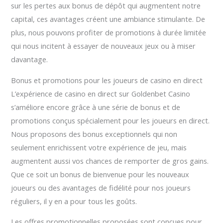
sur les pertes aux bonus de dépôt qui augmentent notre
capital, ces avantages créent une ambiance stimulante. De
plus, nous pouvons profiter de promotions à durée limitée
qui nous incitent à essayer de nouveaux jeux ou à miser
davantage.
Bonus et promotions pour les joueurs de casino en direct
L’expérience de casino en direct sur Goldenbet Casino
s’améliore encore grâce à une série de bonus et de
promotions conçus spécialement pour les joueurs en direct.
Nous proposons des bonus exceptionnels qui non
seulement enrichissent votre expérience de jeu, mais
augmentent aussi vos chances de remporter de gros gains.
Que ce soit un bonus de bienvenue pour les nouveaux
joueurs ou des avantages de fidélité pour nos joueurs
réguliers, il y en a pour tous les goûts.
Les offres promotionnelles proposées sont conçues pour