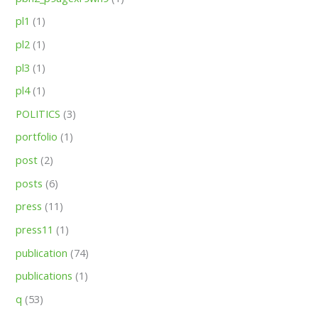
pl1
(1)
pl2
(1)
pl3
(1)
pl4
(1)
POLITICS
(3)
portfolio
(1)
post
(2)
posts
(6)
press
(11)
press11
(1)
publication
(74)
publications
(1)
q
(53)