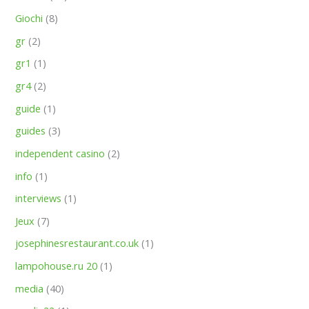
Giochi
(8)
gr
(2)
gr1
(1)
gr4
(2)
guide
(1)
guides
(3)
independent casino
(2)
info
(1)
interviews
(1)
Jeux
(7)
josephinesrestaurant.co.uk
(1)
lampohouse.ru 20
(1)
media
(40)