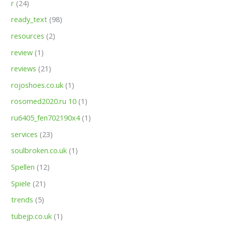
r
(24)
ready_text
(98)
resources
(2)
review
(1)
reviews
(21)
rojoshoes.co.uk
(1)
rosomed2020.ru 10
(1)
ru6405_fen702190x4
(1)
services
(23)
soulbroken.co.uk
(1)
Spellen
(12)
Spiele
(21)
trends
(5)
tubejp.co.uk
(1)