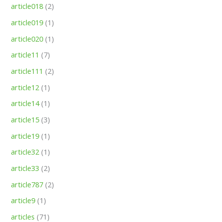
article018
(2)
article019
(1)
article020
(1)
article11
(7)
article111
(2)
article12
(1)
article14
(1)
article15
(3)
article19
(1)
article32
(1)
article33
(2)
article787
(2)
article9
(1)
articles
(71)