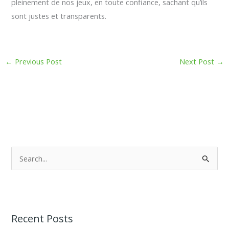
pleinement de nos jeux, en toute confiance, sachant qu’ils
sont justes et transparents.
←
Previous Post
Next Post
→
S
e
a
r
Recent Posts
c