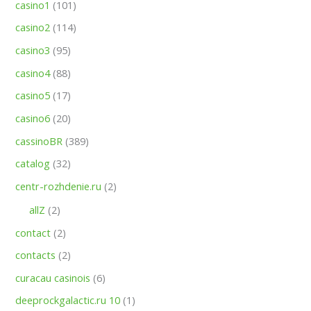
casino1
(101)
casino2
(114)
casino3
(95)
casino4
(88)
casino5
(17)
casino6
(20)
cassinoBR
(389)
catalog
(32)
centr-rozhdenie.ru
(2)
allZ
(2)
contact
(2)
contacts
(2)
curacau casinois
(6)
deeprockgalactic.ru 10
(1)