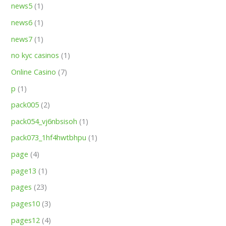
news5
(1)
news6
(1)
news7
(1)
no kyc casinos
(1)
Online Casino
(7)
p
(1)
pack005
(2)
pack054_vj6nbsisoh
(1)
pack073_1hf4hwtbhpu
(1)
page
(4)
page13
(1)
pages
(23)
pages10
(3)
pages12
(4)