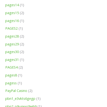
pages14
(1)
pages15
(2)
pages16
(1)
PAGES2
(1)
pages28
(2)
pages29
(2)
pages30
(2)
pages31
(1)
PAGES4
(2)
pages8
(1)
pagess
(1)
PayPal Casino
(2)
pbn1_e3vkts6gegp
(1)
pbn2_p9ugexr9wh9
(1)