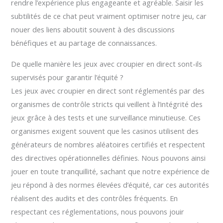
rendre l’expérience plus engageante et agréable. Saisir les
subtilités de ce chat peut vraiment optimiser notre jeu, car
nouer des liens aboutit souvent à des discussions
bénéfiques et au partage de connaissances.
De quelle manière les jeux avec croupier en direct sont-ils
supervisés pour garantir l’équité ?
Les jeux avec croupier en direct sont réglementés par des
organismes de contrôle stricts qui veillent à l’intégrité des
jeux grâce à des tests et une surveillance minutieuse. Ces
organismes exigent souvent que les casinos utilisent des
générateurs de nombres aléatoires certifiés et respectent
des directives opérationnelles définies. Nous pouvons ainsi
jouer en toute tranquillité, sachant que notre expérience de
jeu répond à des normes élevées d’équité, car ces autorités
réalisent des audits et des contrôles fréquents. En
respectant ces réglementations, nous pouvons jouir