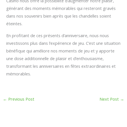
Casino nous offre la possibilité d’augmenter notre plaisir,
générant des moments mémorables qui resteront gravés
dans nos souvenirs bien après que les chandelles soient
éteintes.
En profitant de ces présents d’anniversaire, nous nous
investissons plus dans l’expérience de jeu. C’est une situation
bénéfique qui améliore nos moments de jeu et y apporte
une dose additionnelle de plaisir et d’enthousiasme,
transformant les anniversaires en fêtes extraordinaires et
mémorables.
←
Previous Post
Next Post
→