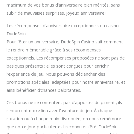
maximum de vos bonus d’anniversaire bien mérités, sans
subir de mauvaises surprises. Joyeux anniversaire !
Les récompenses d’anniversaire exceptionnels du casino
DudeSpin
Pour fêter un anniversaire, DudeSpin Casino sait comment
le rendre mémorable grâce à ses récompenses
exceptionnels. Les récompenses proposées ne sont pas de
basiques présents ; elles sont conçues pour enrichir
l’expérience de jeu. Nous pouvons déclencher des
promotions spéciales, adaptées pour notre anniversaire, et
ainsi bénéficier d’chances palpitantes.
Ces bonus ne se contentent pas d’apporter du piment ; ils
renforcent notre lien avec l’aventure de jeu. À chaque
rotation ou à chaque main distribuée, on nous remémore
que notre jour particulier est reconnu et fêté. DudeSpin