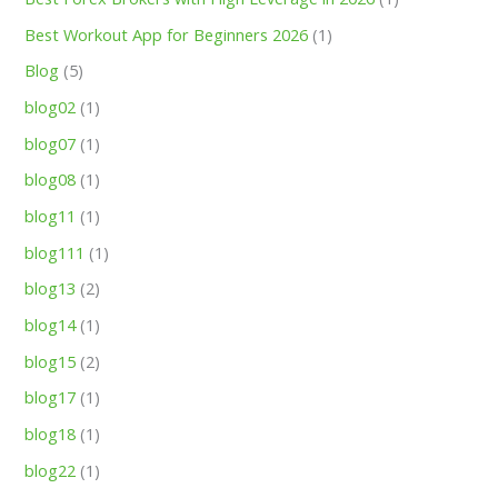
Best Workout App for Beginners 2026
(1)
Blog
(5)
blog02
(1)
blog07
(1)
blog08
(1)
blog11
(1)
blog111
(1)
blog13
(2)
blog14
(1)
blog15
(2)
blog17
(1)
blog18
(1)
blog22
(1)