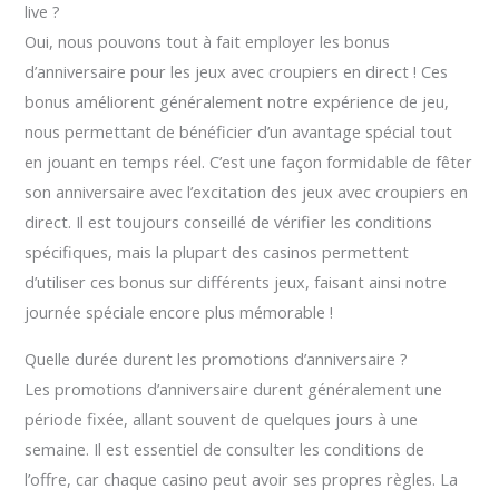
live ?
Oui, nous pouvons tout à fait employer les bonus
d’anniversaire pour les jeux avec croupiers en direct ! Ces
bonus améliorent généralement notre expérience de jeu,
nous permettant de bénéficier d’un avantage spécial tout
en jouant en temps réel. C’est une façon formidable de fêter
son anniversaire avec l’excitation des jeux avec croupiers en
direct. Il est toujours conseillé de vérifier les conditions
spécifiques, mais la plupart des casinos permettent
d’utiliser ces bonus sur différents jeux, faisant ainsi notre
journée spéciale encore plus mémorable !
Quelle durée durent les promotions d’anniversaire ?
Les promotions d’anniversaire durent généralement une
période fixée, allant souvent de quelques jours à une
semaine. Il est essentiel de consulter les conditions de
l’offre, car chaque casino peut avoir ses propres règles. La