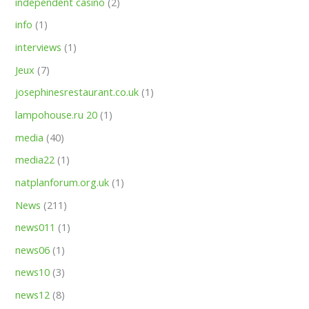
independent casino
(2)
info
(1)
interviews
(1)
Jeux
(7)
josephinesrestaurant.co.uk
(1)
lampohouse.ru 20
(1)
media
(40)
media22
(1)
natplanforum.org.uk
(1)
News
(211)
news011
(1)
news06
(1)
news10
(3)
news12
(8)