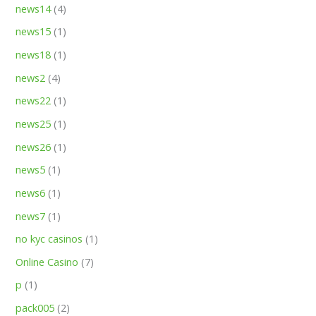
news14
(4)
news15
(1)
news18
(1)
news2
(4)
news22
(1)
news25
(1)
news26
(1)
news5
(1)
news6
(1)
news7
(1)
no kyc casinos
(1)
Online Casino
(7)
p
(1)
pack005
(2)