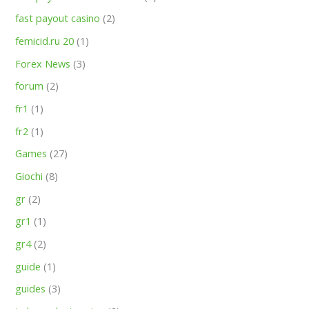
fast payout casino
(2)
femicid.ru 20
(1)
Forex News
(3)
forum
(2)
fr1
(1)
fr2
(1)
Games
(27)
Giochi
(8)
gr
(2)
gr1
(1)
gr4
(2)
guide
(1)
guides
(3)