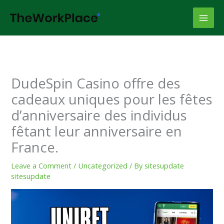
Skip
to
content
DudeSpin Casino offre des
cadeaux uniques pour les fêtes
d’anniversaire des individus
fêtant leur anniversaire en
France.
Leave a Comment
/
Uncategorized
/ By
sitesupdate
sitesupdate