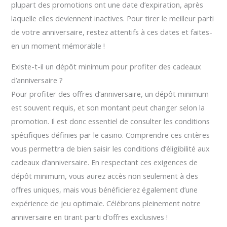
plupart des promotions ont une date d’expiration, après
laquelle elles deviennent inactives. Pour tirer le meilleur parti
de votre anniversaire, restez attentifs à ces dates et faites-
en un moment mémorable !
Existe-t-il un dépôt minimum pour profiter des cadeaux
d’anniversaire ?
Pour profiter des offres d’anniversaire, un dépôt minimum
est souvent requis, et son montant peut changer selon la
promotion. Il est donc essentiel de consulter les conditions
spécifiques définies par le casino. Comprendre ces critères
vous permettra de bien saisir les conditions d’éligibilité aux
cadeaux d’anniversaire. En respectant ces exigences de
dépôt minimum, vous aurez accès non seulement à des
offres uniques, mais vous bénéficierez également d’une
expérience de jeu optimale. Célébrons pleinement notre
anniversaire en tirant parti d’offres exclusives !