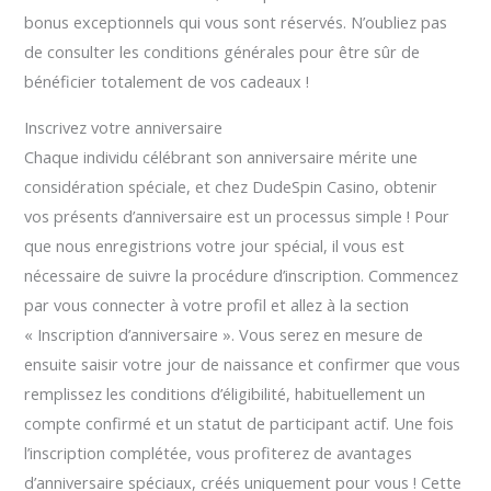
bonus exceptionnels qui vous sont réservés. N’oubliez pas
de consulter les conditions générales pour être sûr de
bénéficier totalement de vos cadeaux !
Inscrivez votre anniversaire
Chaque individu célébrant son anniversaire mérite une
considération spéciale, et chez DudeSpin Casino, obtenir
vos présents d’anniversaire est un processus simple ! Pour
que nous enregistrions votre jour spécial, il vous est
nécessaire de suivre la procédure d’inscription. Commencez
par vous connecter à votre profil et allez à la section
« Inscription d’anniversaire ». Vous serez en mesure de
ensuite saisir votre jour de naissance et confirmer que vous
remplissez les conditions d’éligibilité, habituellement un
compte confirmé et un statut de participant actif. Une fois
l’inscription complétée, vous profiterez de avantages
d’anniversaire spéciaux, créés uniquement pour vous ! Cette