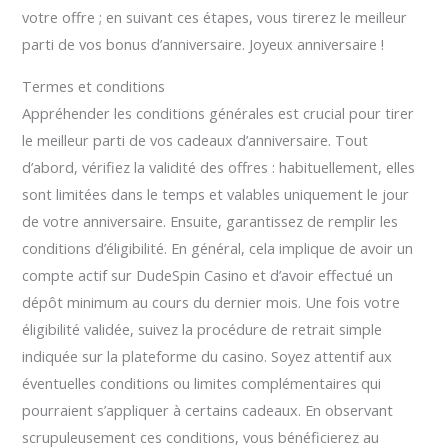
votre offre ; en suivant ces étapes, vous tirerez le meilleur
parti de vos bonus d’anniversaire. Joyeux anniversaire !
Termes et conditions
Appréhender les conditions générales est crucial pour tirer
le meilleur parti de vos cadeaux d’anniversaire. Tout
d’abord, vérifiez la validité des offres : habituellement, elles
sont limitées dans le temps et valables uniquement le jour
de votre anniversaire. Ensuite, garantissez de remplir les
conditions d’éligibilité. En général, cela implique de avoir un
compte actif sur DudeSpin Casino et d’avoir effectué un
dépôt minimum au cours du dernier mois. Une fois votre
éligibilité validée, suivez la procédure de retrait simple
indiquée sur la plateforme du casino. Soyez attentif aux
éventuelles conditions ou limites complémentaires qui
pourraient s’appliquer à certains cadeaux. En observant
scrupuleusement ces conditions, vous bénéficierez au