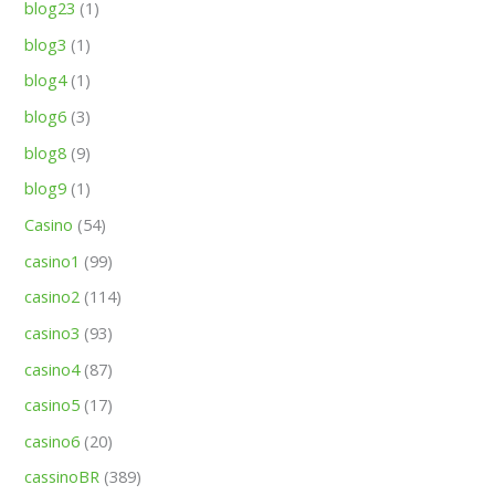
blog23
(1)
blog3
(1)
blog4
(1)
blog6
(3)
blog8
(9)
blog9
(1)
Casino
(54)
casino1
(99)
casino2
(114)
casino3
(93)
casino4
(87)
casino5
(17)
casino6
(20)
cassinoBR
(389)