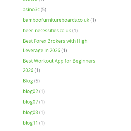
asino3c
(5)
bamboofurnitureboards.co.uk
(1)
beer-necessities.co.uk
(1)
Best Forex Brokers with High
Leverage in 2026
(1)
Best Workout App for Beginners
2026
(1)
Blog
(5)
blog02
(1)
blog07
(1)
blog08
(1)
blog11
(1)