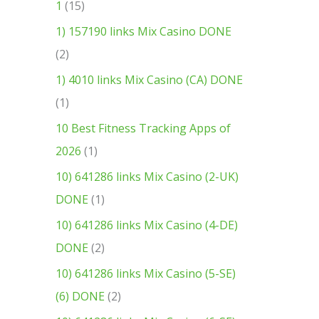
1
(15)
1) 157190 links Mix Casino DONE
(2)
1) 4010 links Mix Casino (CA) DONE
(1)
10 Best Fitness Tracking Apps of
2026
(1)
10) 641286 links Mix Casino (2-UK)
DONE
(1)
10) 641286 links Mix Casino (4-DE)
DONE
(2)
10) 641286 links Mix Casino (5-SE)
(6) DONE
(2)