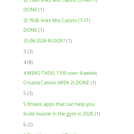
2) 1980 links Mix Casino (3-NO-1)
DONE
(1)
2) 7645 links Mix Casino (7-IT)
DONE
(1)
25.06.2026 RU0297
(1)
3
(3)
4
(8)
4 WEKS TASK) 1100 over 4 weeks
Croatia Casino (WEK 2) DONE
(1)
5
(3)
5 fitness apps that can help you
build muscle in the gym in 2026
(1)
6
(2)