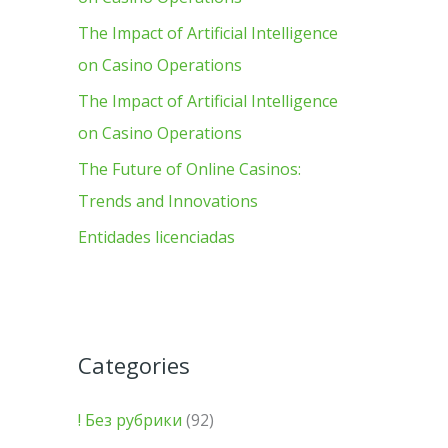
o
The Impact of Artificial Intelligence
r
on Casino Operations
:
The Impact of Artificial Intelligence
on Casino Operations
The Future of Online Casinos:
Trends and Innovations
Entidades licenciadas
Categories
! Без рубрики
(92)