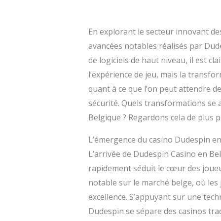
En explorant le secteur innovant des
avancées notables réalisés par Dude
de logiciels de haut niveau, il est cl
l’expérience de jeu, mais la transfo
quant à ce que l’on peut attendre de
sécurité. Quels transformations se 
Belgique ? Regardons cela de plus p
L’émergence du casino Dudespin en
L’arrivée de Dudespin Casino en Bel
rapidement séduit le cœur des joue
notable sur le marché belge, où les 
excellence. S’appuyant sur une techn
Dudespin se sépare des casinos trad