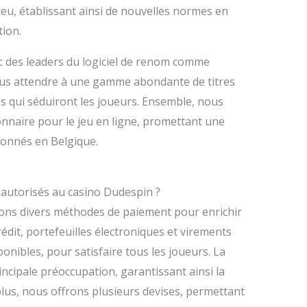
jeu, établissant ainsi de nouvelles normes en
tion.
c des leaders du logiciel de renom comme
s attendre à une gamme abondante de titres
es qui séduiront les joueurs. Ensemble, nous
nnaire pour le jeu en ligne, promettant une
ionnés en Belgique.
autorisés au casino Dudespin ?
ons divers méthodes de paiement pour enrichir
rédit, portefeuilles électroniques et virements
onibles, pour satisfaire tous les joueurs. La
ncipale préoccupation, garantissant ainsi la
plus, nous offrons plusieurs devises, permettant