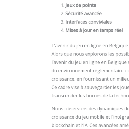
Jeux de pointe
Sécurité avancée
Interfaces conviviales
Mises à jour en temps réel
L’avenir du jeu en ligne en Belgique
Alors que nous explorons les possibi
l’avenir du jeu en ligne en Belgiqu
du environnement réglementaire oc
croissance, en fournissant un milieu 
Ce cadre vise à sauvegarder les joue
transcender les bornes de la technolo
Nous observons des dynamiques de
croissance du jeu mobile et l’intég
blockchain et l’IA. Ces avancées amél