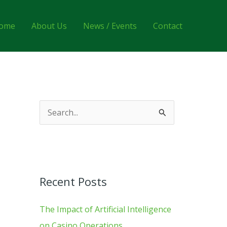
ome
About Us
News / Events
Contact
S
e
a
r
c
Recent Posts
h
The Impact of Artificial Intelligence
f
on Casino Operations