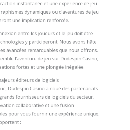
raction instantanée et une expérience de jeu
e graphismes dynamiques ou d’aventures de jeu
ront une implication renforcée.
xion entre les joueurs et le jeu doit être
technologies y participeront. Nous avons hâte
les avancées remarquables que nous offrons.
emble l’aventure de jeu sur Dudespin Casino,
tions fortes et une plongée inégalée.
ajeurs éditeurs de logiciels
que, Dudespin Casino a noué des partenariats
grands fournisseurs de logiciels du secteur.
ation collaborative et une fusion
iales pour vous fournir une expérience unique.
pportent :