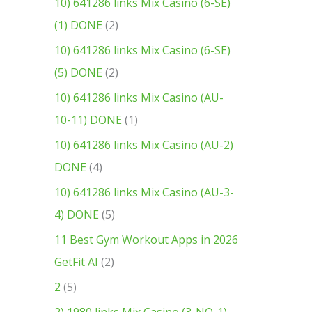
10) 641286 links Mix Casino (6-SE)
(1) DONE
(2)
10) 641286 links Mix Casino (6-SE)
(5) DONE
(2)
10) 641286 links Mix Casino (AU-
10-11) DONE
(1)
10) 641286 links Mix Casino (AU-2)
DONE
(4)
10) 641286 links Mix Casino (AU-3-
4) DONE
(5)
11 Best Gym Workout Apps in 2026
GetFit AI
(2)
2
(5)