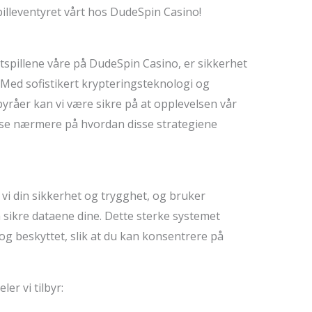
illeventyret vårt hos DudeSpin Casino!
ttspillene våre på DudeSpin Casino, er sikkerhet
t. Med sofistikert krypteringsteknologi og
yråer kan vi være sikre på at opplevelsen vår
s se nærmere på hvordan disse strategiene
 vi din sikkerhet og trygghet, og bruker
 sikre dataene dine. Dette sterke systemet
t og beskyttet, slik at du kan konsentrere på
er vi tilbyr: