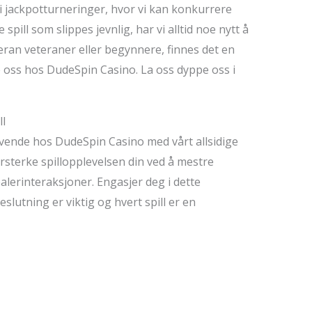
i jackpotturneringer, hvor vi kan konkurrere
pill som slippes jevnlig, har vi alltid noe nytt å
teran veteraner eller begynnere, finnes det en
e oss hos DudeSpin Casino. La oss dyppe oss i
l
levende hos DudeSpin Casino med vårt allsidige
forsterke spillopplevelsen din ved å mestre
alerinteraksjoner. Engasjer deg i dette
lutning er viktig og hvert spill er en