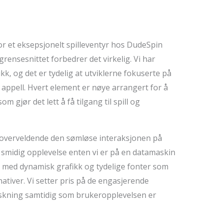
r et eksepsjonelt spilleventyr hos DudeSpin
ensesnittet forbedrer det virkelig. Vi har
k, og det er tydelig at utviklerne fokuserte på
 appell. Hvert element er nøye arrangert for å
m gjør det lett å få tilgang til spill og
overveldende den sømløse interaksjonen på
 smidig opplevelse enten vi er på en datamaskin
llt, med dynamisk grafikk og tydelige fonter som
nativer. Vi setter pris på de engasjerende
rskning samtidig som brukeropplevelsen er