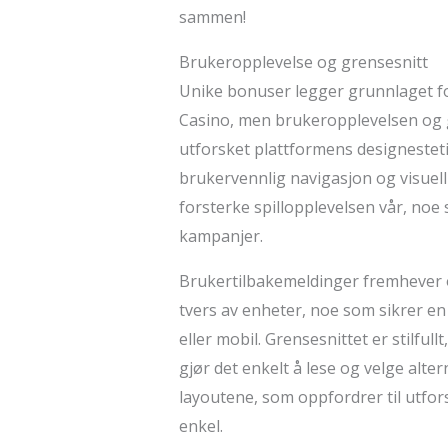
sammen!
Brukeropplevelse og grensesnitt
Unike bonuser legger grunnlaget fo
Casino, men brukeropplevelsen og gr
utforsket plattformens designestetik
brukervennlig navigasjon og visuell
forsterke spillopplevelsen vår, noe so
kampanjer.
Brukertilbakemeldinger fremhever 
tvers av enheter, noe som sikrer en
eller mobil. Grensesnittet er stilfu
gjør det enkelt å lese og velge alter
layoutene, som oppfordrer til utfo
enkel.