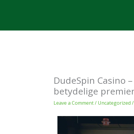
Skip
to
content
DudeSpin Casino – 
betydelige premier
Leave a Comment
/
Uncategorized
/