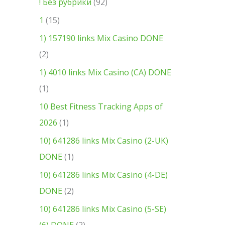
! Без рубрики
(92)
1
(15)
1) 157190 links Mix Casino DONE
(2)
1) 4010 links Mix Casino (CA) DONE
(1)
10 Best Fitness Tracking Apps of
2026
(1)
10) 641286 links Mix Casino (2-UK)
DONE
(1)
10) 641286 links Mix Casino (4-DE)
DONE
(2)
10) 641286 links Mix Casino (5-SE)