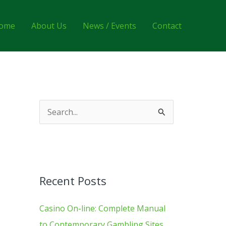
ome
About Us
News / Events
Contact
S
e
a
r
c
Recent Posts
h
Casino On-line: Complete Manual
f
to Contemporary Gambling Sites