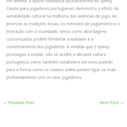
Em síntese, a ajuste cuidadosa da plataforma do Spinsy
Casino para jogadores portugueses demonstra o efeito da
sensibilidade cultural na melhoria das vivências de jogo. Ao
priorizar as tradições locais, os métodos de pagamento e o
interação com a sociedade, vimos como abordagens
customizadas podem fomentar a lealdade e a
contentamento dos jogadores. À medida que o Spinsy
prossegue a evoluir, não só acolhe a vibrante cultura
portuguesa, como também estabelece um novo padrão
para a forma como os casinos online podem ligar-se mais
profundamente com os seus jogadores.
←
Previous Post
Next Post
→