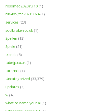
rosomed2020.ru 10
(1)
ru6405_fen702190x4
(1)
services
(23)
soulbroken.co.uk
(1)
Spellen
(12)
Spiele
(21)
trends
(5)
tubejp.co.uk
(1)
tutorials
(1)
Uncategorized
(33,379)
updates
(3)
w
(45)
what to name your ai
(1)