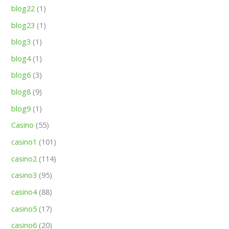
blog22
(1)
blog23
(1)
blog3
(1)
blog4
(1)
blog6
(3)
blog8
(9)
blog9
(1)
Casino
(55)
casino1
(101)
casino2
(114)
casino3
(95)
casino4
(88)
casino5
(17)
casino6
(20)