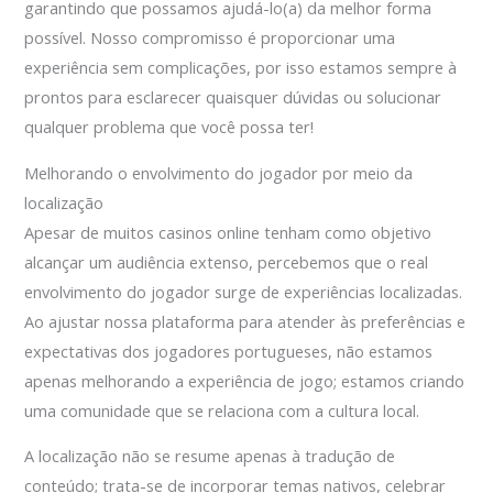
garantindo que possamos ajudá-lo(a) da melhor forma
possível. Nosso compromisso é proporcionar uma
experiência sem complicações, por isso estamos sempre à
prontos para esclarecer quaisquer dúvidas ou solucionar
qualquer problema que você possa ter!
Melhorando o envolvimento do jogador por meio da
localização
Apesar de muitos casinos online tenham como objetivo
alcançar um audiência extenso, percebemos que o real
envolvimento do jogador surge de experiências localizadas.
Ao ajustar nossa plataforma para atender às preferências e
expectativas dos jogadores portugueses, não estamos
apenas melhorando a experiência de jogo; estamos criando
uma comunidade que se relaciona com a cultura local.
A localização não se resume apenas à tradução de
conteúdo; trata-se de incorporar temas nativos, celebrar