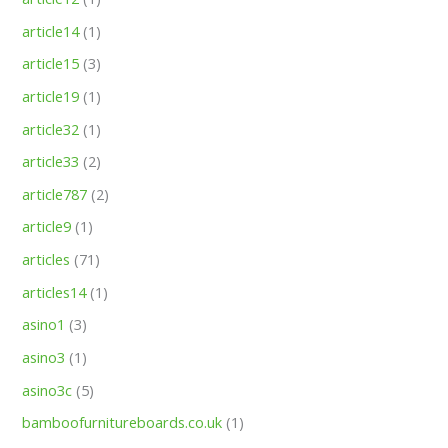
article14
(1)
article15
(3)
article19
(1)
article32
(1)
article33
(2)
article787
(2)
article9
(1)
articles
(71)
articles14
(1)
asino1
(3)
asino3
(1)
asino3c
(5)
bamboofurnitureboards.co.uk
(1)