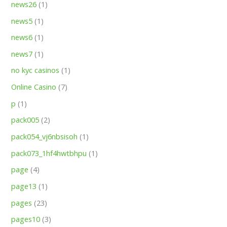
news26
(1)
news5
(1)
news6
(1)
news7
(1)
no kyc casinos
(1)
Online Casino
(7)
p
(1)
pack005
(2)
pack054_vj6nbsisoh
(1)
pack073_1hf4hwtbhpu
(1)
page
(4)
page13
(1)
pages
(23)
pages10
(3)