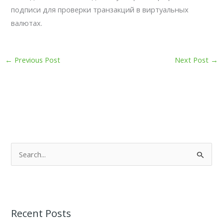
подписи для проверки транзакций в виртуальных
валютах.
←
Previous Post
Next Post
→
S
e
a
r
Recent Posts
c