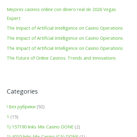
h
Mejores casinos online con dinero real de 2026 Vegas
f
Expert
o
The Impact of Artificial Intelligence on Casino Operations
r
The Impact of Artificial Intelligence on Casino Operations
:
The Impact of Artificial Intelligence on Casino Operations
The Future of Online Casinos: Trends and Innovations
Categories
! Без рубрики
(92)
1
(15)
1) 157190 links Mix Casino DONE
(2)
1) 4010 links Mix Casino (CA) DONE
(1)