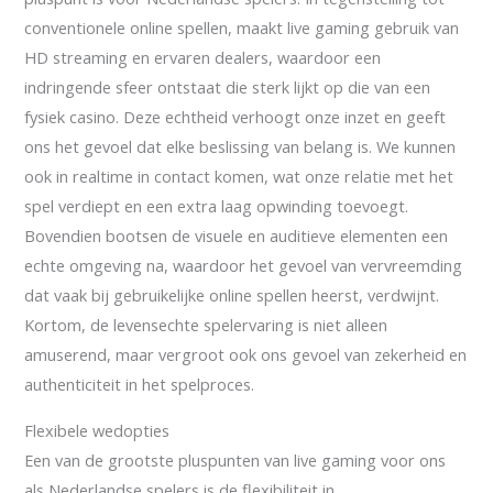
conventionele online spellen, maakt live gaming gebruik van
HD streaming en ervaren dealers, waardoor een
indringende sfeer ontstaat die sterk lijkt op die van een
fysiek casino. Deze echtheid verhoogt onze inzet en geeft
ons het gevoel dat elke beslissing van belang is. We kunnen
ook in realtime in contact komen, wat onze relatie met het
spel verdiept en een extra laag opwinding toevoegt.
Bovendien bootsen de visuele en auditieve elementen een
echte omgeving na, waardoor het gevoel van vervreemding
dat vaak bij gebruikelijke online spellen heerst, verdwijnt.
Kortom, de levensechte spelervaring is niet alleen
amuserend, maar vergroot ook ons gevoel van zekerheid en
authenticiteit in het spelproces.
Flexibele wedopties
Een van de grootste pluspunten van live gaming voor ons
als Nederlandse spelers is de flexibiliteit in