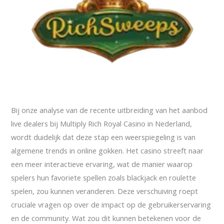
Bij onze analyse van de recente uitbreiding van het aanbod
live dealers bij Multiply Rich Royal Casino in Nederland,
wordt duidelijk dat deze stap een weerspiegeling is van
algemene trends in online gokken. Het casino streeft naar
een meer interactieve ervaring, wat de manier waarop
spelers hun favoriete spellen zoals blackjack en roulette
spelen, zou kunnen veranderen. Deze verschuiving roept
cruciale vragen op over de impact op de gebruikerservaring
en de community. Wat zou dit kunnen betekenen voor de