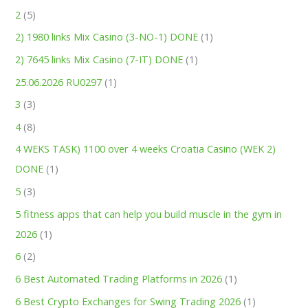
2
(5)
2) 1980 links Mix Casino (3-NO-1) DONE
(1)
2) 7645 links Mix Casino (7-IT) DONE
(1)
25.06.2026 RU0297
(1)
3
(3)
4
(8)
4 WEKS TASK) 1100 over 4 weeks Croatia Casino (WEK 2)
DONE
(1)
5
(3)
5 fitness apps that can help you build muscle in the gym in
2026
(1)
6
(2)
6 Best Automated Trading Platforms in 2026
(1)
6 Best Crypto Exchanges for Swing Trading 2026
(1)