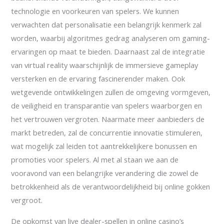
technologie en voorkeuren van spelers. We kunnen
verwachten dat personalisatie een belangrijk kenmerk zal
worden, waarbij algoritmes gedrag analyseren om gaming-
ervaringen op maat te bieden. Daarnaast zal de integratie
van virtual reality waarschijnlijk de immersieve gameplay
versterken en de ervaring fascinerender maken. Ook
wetgevende ontwikkelingen zullen de omgeving vormgeven,
de veiligheid en transparantie van spelers waarborgen en
het vertrouwen vergroten. Naarmate meer aanbieders de
markt betreden, zal de concurrentie innovatie stimuleren,
wat mogelijk zal leiden tot aantrekkelijkere bonussen en
promoties voor spelers. Al met al staan we aan de
vooravond van een belangrijke verandering die zowel de
betrokkenheid als de verantwoordelijkheid bij online gokken
vergroot.
De opkomst van live dealer-spellen in online casino’s