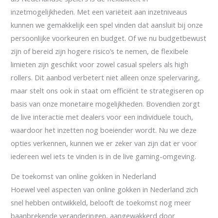
inzetmogelijkheden. Met een variëteit aan inzetniveaus
kunnen we gemakkelijk een spel vinden dat aansluit bij onze
persoonlijke voorkeuren en budget. Of we nu budgetbewust
zijn of bereid zijn hogere risico’s te nemen, de flexibele
limieten zijn geschikt voor zowel casual spelers als high
rollers. Dit aanbod verbetert niet alleen onze spelervaring,
maar stelt ons ook in staat om efficiënt te strategiseren op
basis van onze monetaire mogelijkheden. Bovendien zorgt
de live interactie met dealers voor een individuele touch,
waardoor het inzetten nog boeiender wordt. Nu we deze
opties verkennen, kunnen we er zeker van zijn dat er voor
iedereen wel iets te vinden is in de live gaming-omgeving.
De toekomst van online gokken in Nederland
Hoewel veel aspecten van online gokken in Nederland zich
snel hebben ontwikkeld, belooft de toekomst nog meer
baanbrekende veranderingen, aangewakkerd door