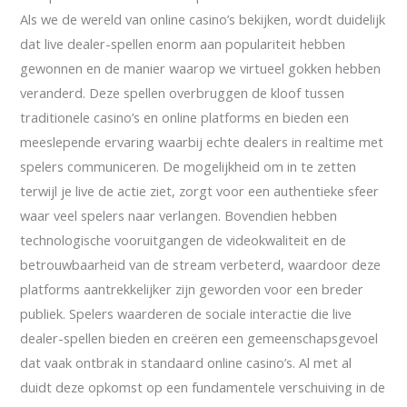
Als we de wereld van online casino’s bekijken, wordt duidelijk
dat live dealer-spellen enorm aan populariteit hebben
gewonnen en de manier waarop we virtueel gokken hebben
veranderd. Deze spellen overbruggen de kloof tussen
traditionele casino’s en online platforms en bieden een
meeslepende ervaring waarbij echte dealers in realtime met
spelers communiceren. De mogelijkheid om in te zetten
terwijl je live de actie ziet, zorgt voor een authentieke sfeer
waar veel spelers naar verlangen. Bovendien hebben
technologische vooruitgangen de videokwaliteit en de
betrouwbaarheid van de stream verbeterd, waardoor deze
platforms aantrekkelijker zijn geworden voor een breder
publiek. Spelers waarderen de sociale interactie die live
dealer-spellen bieden en creëren een gemeenschapsgevoel
dat vaak ontbrak in standaard online casino’s. Al met al
duidt deze opkomst op een fundamentele verschuiving in de