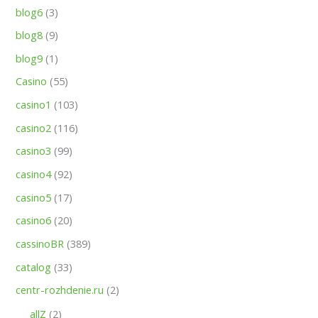
blog6
(3)
blog8
(9)
blog9
(1)
Casino
(55)
casino1
(103)
casino2
(116)
casino3
(99)
casino4
(92)
casino5
(17)
casino6
(20)
cassinoBR
(389)
catalog
(33)
centr-rozhdenie.ru
(2)
allZ
(2)