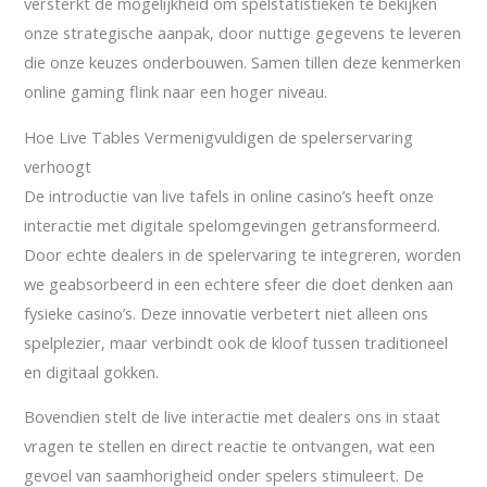
versterkt de mogelijkheid om spelstatistieken te bekijken
onze strategische aanpak, door nuttige gegevens te leveren
die onze keuzes onderbouwen. Samen tillen deze kenmerken
online gaming flink naar een hoger niveau.
Hoe Live Tables Vermenigvuldigen de spelerservaring
verhoogt
De introductie van live tafels in online casino’s heeft onze
interactie met digitale spelomgevingen getransformeerd.
Door echte dealers in de spelervaring te integreren, worden
we geabsorbeerd in een echtere sfeer die doet denken aan
fysieke casino’s. Deze innovatie verbetert niet alleen ons
spelplezier, maar verbindt ook de kloof tussen traditioneel
en digitaal gokken.
Bovendien stelt de live interactie met dealers ons in staat
vragen te stellen en direct reactie te ontvangen, wat een
gevoel van saamhorigheid onder spelers stimuleert. De