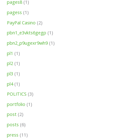
pages8
(1)
pagess
(1)
PayPal Casino
(2)
pbn1_e3vkts6gegp
(1)
pbn2_p9ugexr9wh9
(1)
pl1
(1)
pl2
(1)
pl3
(1)
pl4
(1)
POLITICS
(3)
portfolio
(1)
post
(2)
posts
(6)
press
(11)