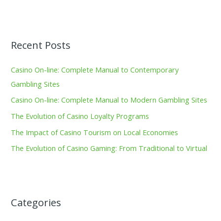
e
a
r
Recent Posts
c
h
Casino On-line: Complete Manual to Contemporary
f
Gambling Sites
o
Casino On-line: Complete Manual to Modern Gambling Sites
r
The Evolution of Casino Loyalty Programs
:
The Impact of Casino Tourism on Local Economies
The Evolution of Casino Gaming: From Traditional to Virtual
Categories