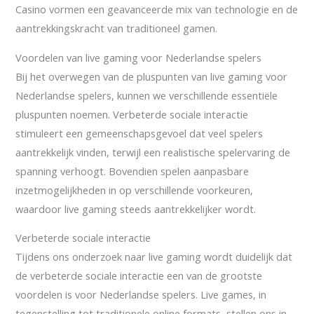
Casino vormen een geavanceerde mix van technologie en de
aantrekkingskracht van traditioneel gamen.
Voordelen van live gaming voor Nederlandse spelers
Bij het overwegen van de pluspunten van live gaming voor
Nederlandse spelers, kunnen we verschillende essentiële
pluspunten noemen. Verbeterde sociale interactie
stimuleert een gemeenschapsgevoel dat veel spelers
aantrekkelijk vinden, terwijl een realistische spelervaring de
spanning verhoogt. Bovendien spelen aanpasbare
inzetmogelijkheden in op verschillende voorkeuren,
waardoor live gaming steeds aantrekkelijker wordt.
Verbeterde sociale interactie
Tijdens ons onderzoek naar live gaming wordt duidelijk dat
de verbeterde sociale interactie een van de grootste
voordelen is voor Nederlandse spelers. Live games, in
tegenstelling tot traditionele online formats, stellen ons in