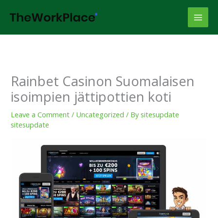
Skip
to
content
Rainbet Casinon Suomalaisen
isoimpien jättipottien koti
Leave a Comment
/
Uncategorized
/ By
sitesupdate
sitesupdate