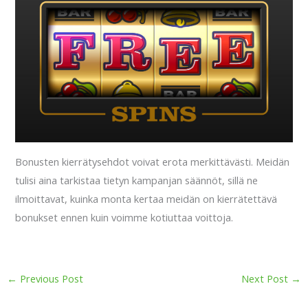
Bonusten kierrätysehdot voivat erota merkittävästi. Meidän
tulisi aina tarkistaa tietyn kampanjan säännöt, sillä ne
ilmoittavat, kuinka monta kertaa meidän on kierrätettävä
bonukset ennen kuin voimme kotiuttaa voittoja.
←
Previous Post
Next Post
→