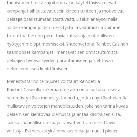
tunnistaneet, että rajoitetun ajan käytettävissä olevat
kampanjat aiheuttavat usein kiireen tunteen ja motivoivat
pelaajia osallistumaan toistuvasti. Lisäksi analysoimalla
näiden kampanjoiden merkitystä ja vaatimuksia voimme
toteuttaa tietoon perustuvia ratkaisuja mahdollisten
hyötyjemme optimoimiseksi. Yhteenvetona Rainbet Casinon
säännölliset kampanjat ilmentävät sen omistautumista
pelaajien tyytyväisyyden parantamiseen ja kiehtovan
pelikokemuksen kehittämiseen.
Menestystarinoita: Suuret voittajat Rainbetillä
Rainbet Casinolla kokemamme aika on osoittanut useita
hämmästyttäviä menestystarinoita, jotka näyttävät elämää
mullistavien voittojen mahdollisuuden. Jokainen tarina kuvaa
pelaamisen kiehtovaa olemusta ja antaa käsityksen siitä,
kuinka säännölliset pelaajat voivat voittaa merkittäviä
voittoja. Esimerkiksi yksi onnekas pelaaja muutti pienen