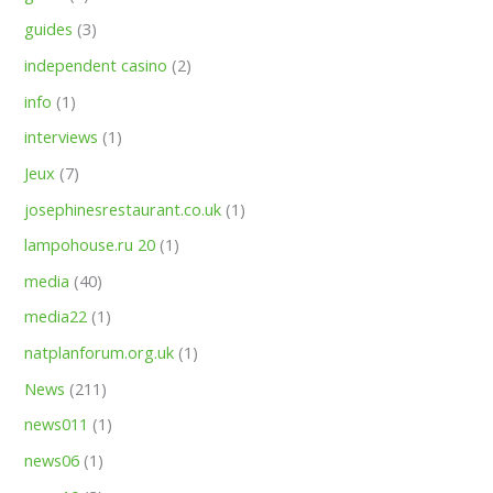
guides
(3)
independent casino
(2)
info
(1)
interviews
(1)
Jeux
(7)
josephinesrestaurant.co.uk
(1)
lampohouse.ru 20
(1)
media
(40)
media22
(1)
natplanforum.org.uk
(1)
News
(211)
news011
(1)
news06
(1)