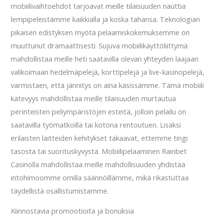
mobiilivaihtoehdot tarjoavat meille tilaisuuden nauttia
lempipeleistämme kaikkialla ja koska tahansa. Teknologian
pikaisen edistyksen myötä pelaamiskokemuksemme on
muuttunut dramaattisesti. Sujuva mobiilikäyttöliittymä
mahdollistaa meille heti saatavilla olevan yhteyden laajaan
valikoimaan hedelmäpelejä, korttipelejä ja live-kasinopelejä,
varmistaen, että jännitys on aina käsissämme. Tämä mobiili
kätevyys mahdollistaa meille tilaisuuden murtautua
perinteisten peliympäristöjen esteitä, jolloin pelailu on
saatavilla työmatkoilla tai kotona rentoutuen. Lisäksi
erilaisten laitteiden kehitykset takaavat, ettemme tingi
tasosta tai suorituskyvystä. Mobiilipelaaminen Rainbet
Casinolla mahdollistaa meille mahdollisuuden yhdistää
intohimoomme omilla säännöillämme, mikä rikastuttaa
täydellistä osallistumistamme.
Kiinnostavia promootioita ja bonuksia