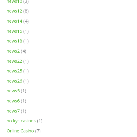
news10
(3)
news12
(8)
news14
(4)
news15
(1)
news18
(1)
news2
(4)
news22
(1)
news25
(1)
news26
(1)
news5
(1)
news6
(1)
news7
(1)
no kyc casinos
(1)
Online Casino
(7)