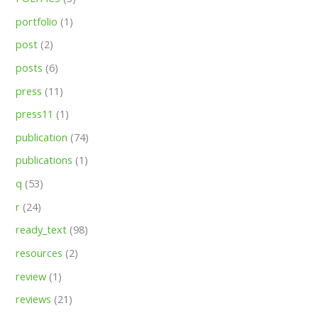
portfolio
(1)
post
(2)
posts
(6)
press
(11)
press11
(1)
publication
(74)
publications
(1)
q
(53)
r
(24)
ready_text
(98)
resources
(2)
review
(1)
reviews
(21)