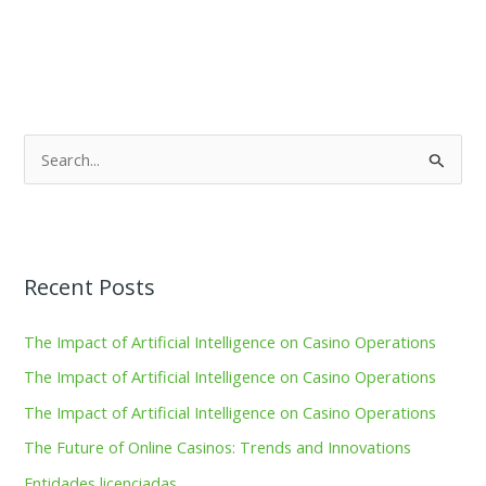
S
e
a
r
Recent Posts
c
h
The Impact of Artificial Intelligence on Casino Operations
f
The Impact of Artificial Intelligence on Casino Operations
o
The Impact of Artificial Intelligence on Casino Operations
r
:
The Future of Online Casinos: Trends and Innovations
Entidades licenciadas