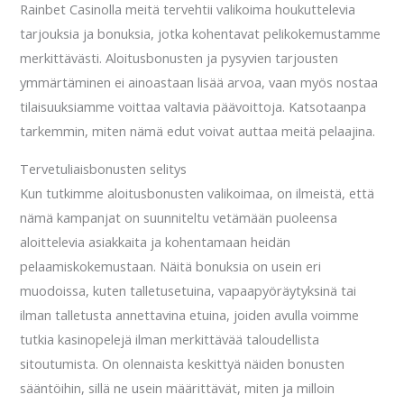
Rainbet Casinolla meitä tervehtii valikoima houkuttelevia
tarjouksia ja bonuksia, jotka kohentavat pelikokemustamme
merkittävästi. Aloitusbonusten ja pysyvien tarjousten
ymmärtäminen ei ainoastaan lisää arvoa, vaan myös nostaa
tilaisuuksiamme voittaa valtavia päävoittoja. Katsotaanpa
tarkemmin, miten nämä edut voivat auttaa meitä pelaajina.
Tervetuliaisbonusten selitys
Kun tutkimme aloitusbonusten valikoimaa, on ilmeistä, että
nämä kampanjat on suunniteltu vetämään puoleensa
aloittelevia asiakkaita ja kohentamaan heidän
pelaamiskokemustaan. Näitä bonuksia on usein eri
muodoissa, kuten talletusetuina, vapaapyöräytyksinä tai
ilman talletusta annettavina etuina, joiden avulla voimme
tutkia kasinopelejä ilman merkittävää taloudellista
sitoutumista. On olennaista keskittyä näiden bonusten
sääntöihin, sillä ne usein määrittävät, miten ja milloin