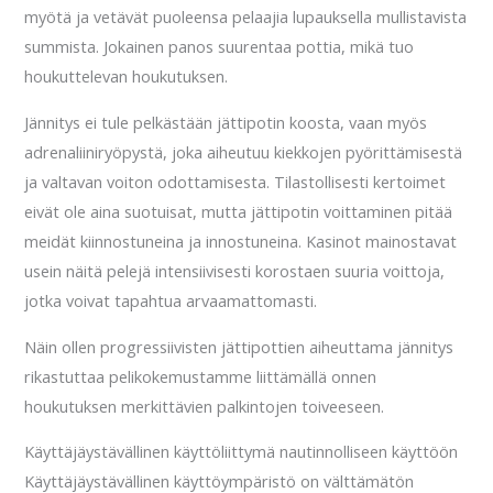
myötä ja vetävät puoleensa pelaajia lupauksella mullistavista
summista. Jokainen panos suurentaa pottia, mikä tuo
houkuttelevan houkutuksen.
Jännitys ei tule pelkästään jättipotin koosta, vaan myös
adrenaliiniryöpystä, joka aiheutuu kiekkojen pyörittämisestä
ja valtavan voiton odottamisesta. Tilastollisesti kertoimet
eivät ole aina suotuisat, mutta jättipotin voittaminen pitää
meidät kiinnostuneina ja innostuneina. Kasinot mainostavat
usein näitä pelejä intensiivisesti korostaen suuria voittoja,
jotka voivat tapahtua arvaamattomasti.
Näin ollen progressiivisten jättipottien aiheuttama jännitys
rikastuttaa pelikokemustamme liittämällä onnen
houkutuksen merkittävien palkintojen toiveeseen.
Käyttäjäystävällinen käyttöliittymä nautinnolliseen käyttöön
Käyttäjäystävällinen käyttöympäristö on välttämätön