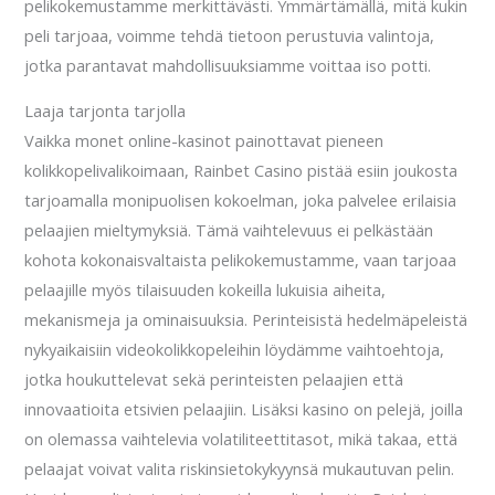
pelikokemustamme merkittävästi. Ymmärtämällä, mitä kukin
peli tarjoaa, voimme tehdä tietoon perustuvia valintoja,
jotka parantavat mahdollisuuksiamme voittaa iso potti.
Laaja tarjonta tarjolla
Vaikka monet online-kasinot painottavat pieneen
kolikkopelivalikoimaan, Rainbet Casino pistää esiin joukosta
tarjoamalla monipuolisen kokoelman, joka palvelee erilaisia
pelaajien mieltymyksiä. Tämä vaihtelevuus ei pelkästään
kohota kokonaisvaltaista pelikokemustamme, vaan tarjoaa
pelaajille myös tilaisuuden kokeilla lukuisia aiheita,
mekanismeja ja ominaisuuksia. Perinteisistä hedelmäpeleistä
nykyaikaisiin videokolikkopeleihin löydämme vaihtoehtoja,
jotka houkuttelevat sekä perinteisten pelaajien että
innovaatioita etsivien pelaajiin. Lisäksi kasino on pelejä, joilla
on olemassa vaihtelevia volatiliteettitasot, mikä takaa, että
pelaajat voivat valita riskinsietokykyynsä mukautuvan pelin.