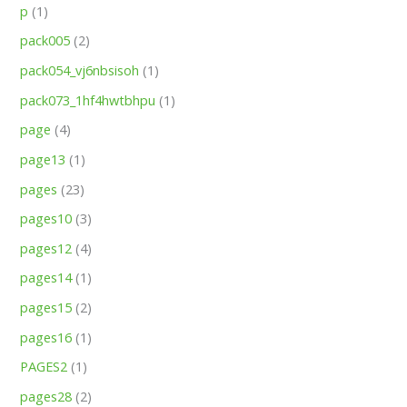
p
(1)
pack005
(2)
pack054_vj6nbsisoh
(1)
pack073_1hf4hwtbhpu
(1)
page
(4)
page13
(1)
pages
(23)
pages10
(3)
pages12
(4)
pages14
(1)
pages15
(2)
pages16
(1)
PAGES2
(1)
pages28
(2)