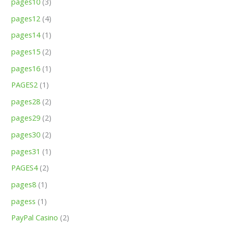
pages10
(3)
pages12
(4)
pages14
(1)
pages15
(2)
pages16
(1)
PAGES2
(1)
pages28
(2)
pages29
(2)
pages30
(2)
pages31
(1)
PAGES4
(2)
pages8
(1)
pagess
(1)
PayPal Casino
(2)