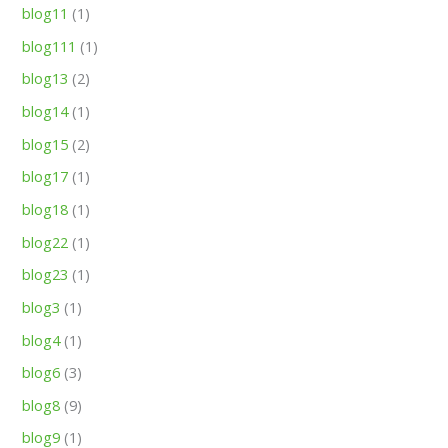
blog11
(1)
blog111
(1)
blog13
(2)
blog14
(1)
blog15
(2)
blog17
(1)
blog18
(1)
blog22
(1)
blog23
(1)
blog3
(1)
blog4
(1)
blog6
(3)
blog8
(9)
blog9
(1)