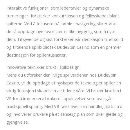
Interaktive funksjoner, som ledertavler og dynamiske
turneringer, forsterker konkurransen og fellesskapet blant
spillerne. Ved å fokusere på sømløs navigering sikrer vi at
det å oppdage nye favoritter er like hyggelig som å nyte
dem. Til syvende og sist forsterker vår dedikasjon til et solid
og tiltalende spillbibliotek DudeSpin Casino som en premier
destinasjon for spillentusiaster.
Innovative teknikker brukt i spilldesign
Mens du utforsker den livlige spillverdenen hos DudeSpin
Casino, vil du oppdage at nyskapende teknologier spiller en
viktig funksjon i skapelsen av titlene våre. Vi bruker kraften i
VR for å immersere brukere i opplevelser som overgår
tradisjonell spilling. Med VR føles hver samhandling naturtro
og involverer brukere på et sanselig plan som øker glede og
gjengivelse.