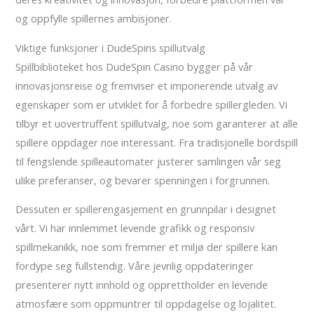
og oppfylle spillernes ambisjoner.
Viktige funksjoner i DudeSpins spillutvalg
Spillbiblioteket hos DudeSpin Casino bygger på vår
innovasjonsreise og fremviser et imponerende utvalg av
egenskaper som er utviklet for å forbedre spillergleden. Vi
tilbyr et uovertruffent spillutvalg, noe som garanterer at alle
spillere oppdager noe interessant. Fra tradisjonelle bordspill
til fengslende spilleautomater justerer samlingen vår seg
ulike preferanser, og bevarer spenningen i forgrunnen.
Dessuten er spillerengasjement en grunnpilar i designet
vårt. Vi har innlemmet levende grafikk og responsiv
spillmekanikk, noe som fremmer et miljø der spillere kan
fordype seg fullstendig. Våre jevnlig oppdateringer
presenterer nytt innhold og opprettholder en levende
atmosfære som oppmuntrer til oppdagelse og lojalitet.