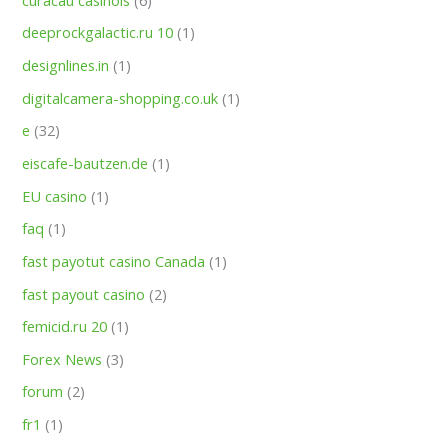
deeprockgalactic.ru 10
(1)
designlines.in
(1)
digitalcamera-shopping.co.uk
(1)
e
(32)
eiscafe-bautzen.de
(1)
EU casino
(1)
faq
(1)
fast payotut casino Canada
(1)
fast payout casino
(2)
femicid.ru 20
(1)
Forex News
(3)
forum
(2)
fr1
(1)