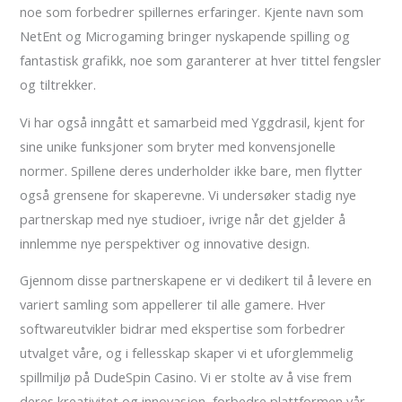
noe som forbedrer spillernes erfaringer. Kjente navn som
NetEnt og Microgaming bringer nyskapende spilling og
fantastisk grafikk, noe som garanterer at hver tittel fengsler
og tiltrekker.
Vi har også inngått et samarbeid med Yggdrasil, kjent for
sine unike funksjoner som bryter med konvensjonelle
normer. Spillene deres underholder ikke bare, men flytter
også grensene for skaperevne. Vi undersøker stadig nye
partnerskap med nye studioer, ivrige når det gjelder å
innlemme nye perspektiver og innovative design.
Gjennom disse partnerskapene er vi dedikert til å levere en
variert samling som appellerer til alle gamere. Hver
softwareutvikler bidrar med ekspertise som forbedrer
utvalget våre, og i fellesskap skaper vi et uforglemmelig
spillmiljø på DudeSpin Casino. Vi er stolte av å vise frem
deres kreativitet og innovasjon, forbedre plattformen vår