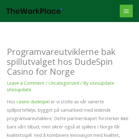
Skip
to
content
Programvareutviklerne bak
spillutvalget hos DudeSpin
Casino for Norge
Leave a Comment
/
Uncategorized
/ By
sitesupdate
sitesupdate
Hos
casino dudespin
er vi stolte av vår varierte
spillportefølje, bygget på samarbeid med ledende
programvareutviklere. Dette partnerskapet forsterker ikke
bare vårt tilbud, men sikrer også at spillere i Norge får
kvalitetsspill. Ved å kombinere innovasjon med kvalitet,