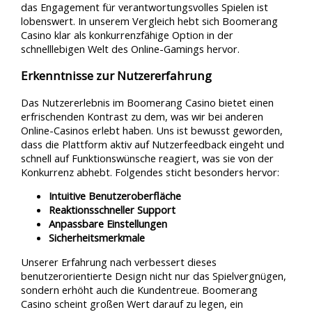
das Engagement für verantwortungsvolles Spielen ist
lobenswert. In unserem Vergleich hebt sich Boomerang
Casino klar als konkurrenzfähige Option in der
schnelllebigen Welt des Online-Gamings hervor.
Erkenntnisse zur Nutzererfahrung
Das Nutzererlebnis im Boomerang Casino bietet einen
erfrischenden Kontrast zu dem, was wir bei anderen
Online-Casinos erlebt haben. Uns ist bewusst geworden,
dass die Plattform aktiv auf Nutzerfeedback eingeht und
schnell auf Funktionswünsche reagiert, was sie von der
Konkurrenz abhebt. Folgendes sticht besonders hervor:
Intuitive Benutzeroberfläche
Reaktionsschneller Support
Anpassbare Einstellungen
Sicherheitsmerkmale
Unserer Erfahrung nach verbessert dieses
benutzerorientierte Design nicht nur das Spielvergnügen,
sondern erhöht auch die Kundentreue. Boomerang
Casino scheint großen Wert darauf zu legen, ein