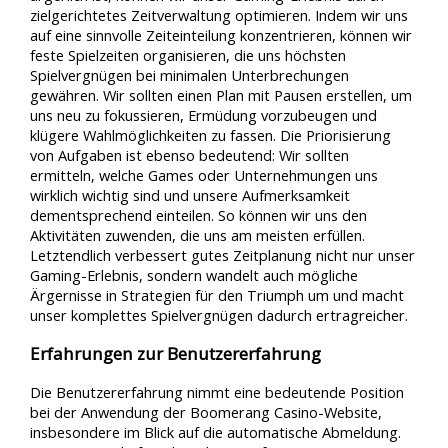
zielgerichtetes Zeitverwaltung optimieren. Indem wir uns
auf eine sinnvolle Zeiteinteilung konzentrieren, können wir
feste Spielzeiten organisieren, die uns höchsten
Spielvergnügen bei minimalen Unterbrechungen
gewähren. Wir sollten einen Plan mit Pausen erstellen, um
uns neu zu fokussieren, Ermüdung vorzubeugen und
klügere Wahlmöglichkeiten zu fassen. Die Priorisierung
von Aufgaben ist ebenso bedeutend: Wir sollten
ermitteln, welche Games oder Unternehmungen uns
wirklich wichtig sind und unsere Aufmerksamkeit
dementsprechend einteilen. So können wir uns den
Aktivitäten zuwenden, die uns am meisten erfüllen.
Letztendlich verbessert gutes Zeitplanung nicht nur unser
Gaming-Erlebnis, sondern wandelt auch mögliche
Ärgernisse in Strategien für den Triumph um und macht
unser komplettes Spielvergnügen dadurch ertragreicher.
Erfahrungen zur Benutzererfahrung
Die Benutzererfahrung nimmt eine bedeutende Position
bei der Anwendung der Boomerang Casino-Website,
insbesondere im Blick auf die automatische Abmeldung.