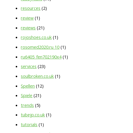
resources
(2)
review
(1)
reviews
(21)
rojoshoes.co.uk
(1)
rosomed2020.ru 10
(1)
ru6405_fen702190x4
(1)
services
(23)
soulbroken.co.uk
(1)
Spellen
(12)
Spiele
(21)
trends
(5)
tubejp.co.uk
(1)
tutorials
(1)