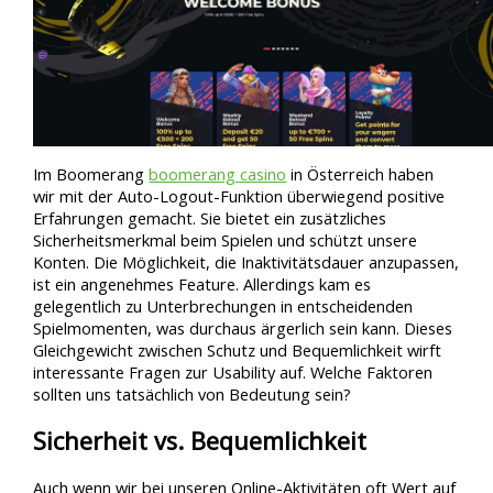
Im Boomerang
boomerang casino
in Österreich haben
wir mit der Auto-Logout-Funktion überwiegend positive
Erfahrungen gemacht. Sie bietet ein zusätzliches
Sicherheitsmerkmal beim Spielen und schützt unsere
Konten. Die Möglichkeit, die Inaktivitätsdauer anzupassen,
ist ein angenehmes Feature. Allerdings kam es
gelegentlich zu Unterbrechungen in entscheidenden
Spielmomenten, was durchaus ärgerlich sein kann. Dieses
Gleichgewicht zwischen Schutz und Bequemlichkeit wirft
interessante Fragen zur Usability auf. Welche Faktoren
sollten uns tatsächlich von Bedeutung sein?
Sicherheit vs. Bequemlichkeit
Auch wenn wir bei unseren Online-Aktivitäten oft Wert auf