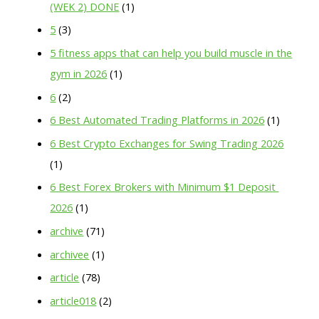
(WEK 2) DONE
(1)
5
(3)
5 fitness apps that can help you build muscle in the
gym in 2026
(1)
6
(2)
6 Best Automated Trading Platforms in 2026
(1)
6 Best Crypto Exchanges for Swing Trading 2026
(1)
6 Best Forex Brokers with Minimum $1 Deposit ️
2026
(1)
archive
(71)
archivee
(1)
article
(78)
article018
(2)