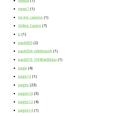
news6
(1)
news7
(1)
no kyc casinos
(1)
Online Casino
(7)
p
(1)
pack005
(2)
pack054_vj6nbsisoh
(1)
pack073_1hf4hwtbhpu
(1)
page
(4)
page13
(1)
pages
(23)
pages10
(3)
pages12
(4)
pages14
(1)