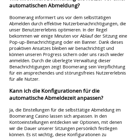
automatischen Abmeldung?
Boomerang informiert uns vor dem selbsttätigen
Abmelden durch effektive Nutzerbenachrichtigungen, die
unser Benutzererlebnis optimieren. In der Regel
bekommen wir einige Minuten vor Ablauf der Sitzung eine
Pop-up-Benachrichtigung oder ein Banner. Dank dieses
proaktiven Ansatzes bleiben wir benachrichtigt und
können unseren Progress sichern oder uns rasch wieder
anmelden. Durch die überlegte Verwaltung dieser
Benachrichtigungen zeigt Boomerang sein Verpflichtung
für ein ansprechendes und störungsfreies Nutzererlebnis
für alle Nutzer.
Kann ich die Konfigurationen für die
automatische Abmeldezeit anpassen?
Ja, die Einstellungen für die selbsttätige Abmeldung im
Boomerang Casino lassen sich anpassen. In den
Kontoeinstellungen entdecken wir Optionen, mit denen
wir die Dauer unserer Sitzungen persönlich festlegen
können. Es ist wichtig, diese Konfigurationen zu