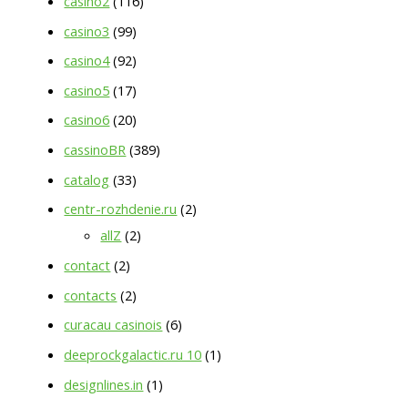
casino2
(116)
casino3
(99)
casino4
(92)
casino5
(17)
casino6
(20)
cassinoBR
(389)
catalog
(33)
centr-rozhdenie.ru
(2)
allZ
(2)
contact
(2)
contacts
(2)
curacau casinois
(6)
deeprockgalactic.ru 10
(1)
designlines.in
(1)