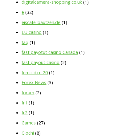
digitalcamera-shopping.co.uk
(1)
e
(32)
eiscafe-bautzen.de
(1)
EU casino
(1)
faq
(1)
fast payotut casino Canada
(1)
fast payout casino
(2)
femicid.ru 20
(1)
Forex News
(3)
forum
(2)
fr1
(1)
fr2
(1)
Games
(27)
Giochi
(8)