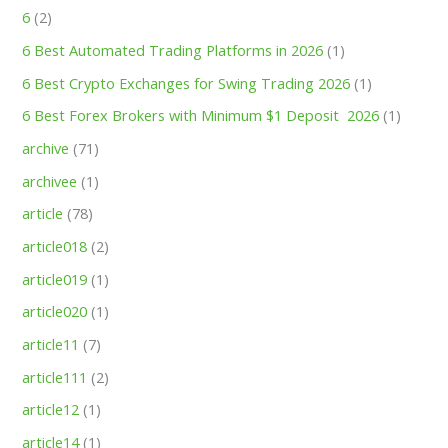
6
(2)
6 Best Automated Trading Platforms in 2026
(1)
6 Best Crypto Exchanges for Swing Trading 2026
(1)
6 Best Forex Brokers with Minimum $1 Deposit ️ 2026
(1)
archive
(71)
archivee
(1)
article
(78)
article018
(2)
article019
(1)
article020
(1)
article11
(7)
article111
(2)
article12
(1)
article14
(1)