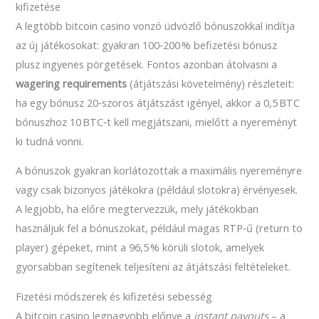
kifizetése
A legtöbb bitcoin casino vonzó üdvözlő bónuszokkal indítja
az új játékosokat: gyakran 100‑200 % befizetési bónusz
plusz ingyenes pörgetések. Fontos azonban átolvasni a
wagering requirements
(átjátszási követelmény) részleteit:
ha egy bónusz 20‑szoros átjátszást igényel, akkor a 0,5 BTC
bónuszhoz 10 BTC‑t kell megjátszani, mielőtt a nyereményt
ki tudná vonni.
A bónuszok gyakran korlátozottak a maximális nyereményre
vagy csak bizonyos játékokra (például slotokra) érvényesek.
A legjobb, ha előre megtervezzük, mely játékokban
használjuk fel a bónuszokat, például magas RTP‑ű (return to
player) gépeket, mint a 96,5 % körüli slotok, amelyek
gyorsabban segítenek teljesíteni az átjátszási feltételeket.
Fizetési módszerek és kifizetési sebesség
A bitcoin casino legnagyobb előnye a
instant payouts
– a