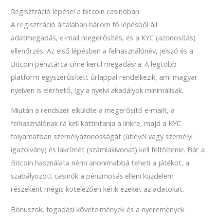
Regisztráció lépései a bitcoin casinóban
A regisztráció általában három fő lépésből áll:
adatmegadás, e‑mail megerősítés, és a KYC (azonosítás)
ellenőrzés. Az első lépésben a felhasználónév, jelszó és a
Bitcoin pénztárca címe kerül megadásra. A legtöbb
platform egyszerűsített űrlappal rendelkezik, ami magyar
nyelven is elérhető, így a nyelvi akadályok minimálisak.
Miután a rendszer elküldte a megerősítő e‑mailt, a
felhasználónak rá kell kattintania a linkre, majd a KYC
folyamatban személyazonosságát (útlevél vagy személyi
igazolvány) és lakcímét (számlakivonat) kell feltöltenie. Bár a
Bitcoin használata némi anonimabbá teheti a játékot, a
szabályozott casinók a pénzmosás elleni küzdelem
részeként mégis kötelezően kérik ezeket az adatokat.
Bónuszok, fogadási követelmények és a nyeremények