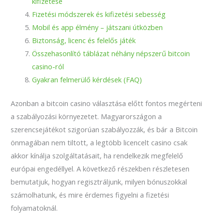
kifizetése
Fizetési módszerek és kifizetési sebesség
Mobil és app élmény – játszani útközben
Biztonság, licenc és felelős játék
Összehasonlító táblázat néhány népszerű bitcoin
casino-ról
Gyakran felmerülő kérdések (FAQ)
Azonban a bitcoin casino választása előtt fontos megérteni
a szabályozási környezetet. Magyarországon a
szerencsejátékot szigorúan szabályozzák, és bár a Bitcoin
önmagában nem tiltott, a legtöbb licencelt casino csak
akkor kínálja szolgáltatásait, ha rendelkezik megfelelő
európai engedéllyel. A következő részekben részletesen
bemutatjuk, hogyan regisztráljunk, milyen bónuszokkal
számolhatunk, és mire érdemes figyelni a fizetési
folyamatoknál.