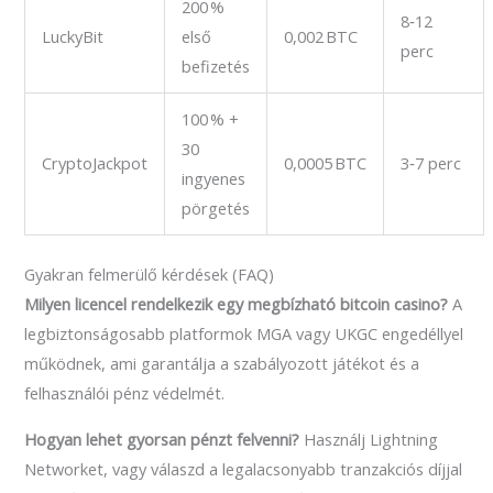
200 %
8‑12
LuckyBit
első
0,002 BTC
perc
befizetés
100 % +
30
CryptoJackpot
0,0005 BTC
3‑7 perc
ingyenes
pörgetés
Gyakran felmerülő kérdések (FAQ)
Milyen licencel rendelkezik egy megbízható bitcoin casino?
A
legbiztonságosabb platformok MGA vagy UKGC engedéllyel
működnek, ami garantálja a szabályozott játékot és a
felhasználói pénz védelmét.
Hogyan lehet gyorsan pénzt felvenni?
Használj Lightning
Networket, vagy válaszd a legalacsonyabb tranzakciós díjjal