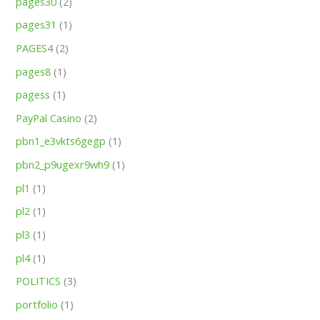
pages30
(2)
pages31
(1)
PAGES4
(2)
pages8
(1)
pagess
(1)
PayPal Casino
(2)
pbn1_e3vkts6gegp
(1)
pbn2_p9ugexr9wh9
(1)
pl1
(1)
pl2
(1)
pl3
(1)
pl4
(1)
POLITICS
(3)
portfolio
(1)