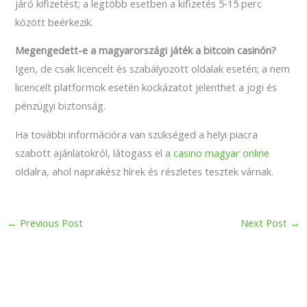
járó kifizetést; a legtöbb esetben a kifizetés 5‑15 perc
között beérkezik.
Megengedett-e a magyarországi játék a bitcoin casinón?
Igen, de csak licencelt és szabályozott oldalak esetén; a nem
licencelt platformok esetén kockázatot jelenthet a jogi és
pénzügyi biztonság.
Ha további információra van szükséged a helyi piacra
szabott ajánlatokról, látogass el a
casino magyar online
oldalra, ahol naprakész hírek és részletes tesztek várnak.
←
Previous Post
Next Post
→