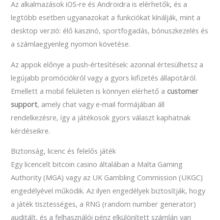
Az alkalmazások iOS‑re és Androidra is elérhetők, és a
legtöbb esetben ugyanazokat a funkciókat kínálják, mint a
desktop verzió: élő kaszinó, sportfogadás, bónuszkezelés és
a számlaegyenleg nyomon követése.
Az appok előnye a push‑értesítések: azonnal értesülhetsz a
legújabb promóciókról vagy a gyors kifizetés állapotáról.
Emellett a mobil felületen is könnyen elérhető a
customer
support
, amely chat vagy e‑mail formájában áll
rendelkezésre, így a játékosok gyors választ kaphatnak
kérdéseikre.
Biztonság, licenc és felelős játék
Egy licencelt bitcoin casino általában a Malta Gaming
Authority (MGA) vagy az UK Gambling Commission (UKGC)
engedélyével működik. Az ilyen engedélyek biztosítják, hogy
a játék tisztességes, a RNG (random number generator)
auditált, és a felhasználói pénz elkülönített számlán van