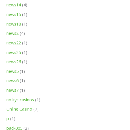
news14
(4)
news15
(1)
news18
(1)
news2
(4)
news22
(1)
news25
(1)
news26
(1)
news5
(1)
news6
(1)
news7
(1)
no kyc casinos
(1)
Online Casino
(7)
p
(1)
pack005
(2)