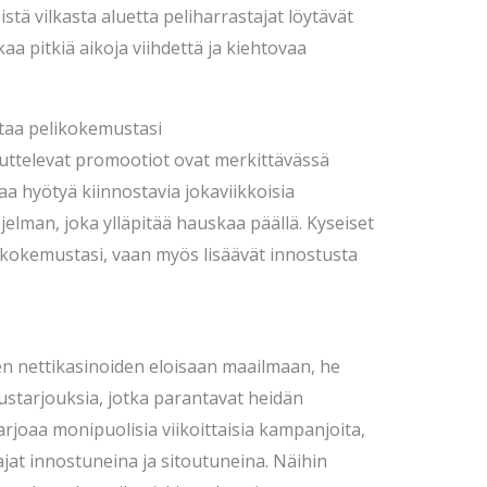
tä vilkasta aluetta peliharrastajat löytävät
aa pitkiä aikoja viihdettä ja kiehtovaa
taa pelikokemustasi
uttelevat promootiot ovat merkittävässä
aa hyötyä kiinnostavia jokaviikkoisia
jelman, joka ylläpitää hauskaa päällä. Kyseiset
ikokemustasi, vaan myös lisäävät innostusta
en nettikasinoiden eloisaan maailmaan, he
onustarjouksia, jotka parantavat heidän
rjoaa monipuolisia viikoittaisia kampanjoita,
jat innostuneina ja sitoutuneina. Näihin