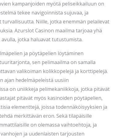
tovien kampanjoiden myötä peliseikkailuun on
estelmä tekee navigoinnista sujuvaa, ja
turvallisuutta. Niille, jotka enemmän pelailevat
otuksia. Azurslot Casinon maailma tarjoaa yhä
vulla, jotka haluavat tutustumista.
elmäpelien ja pöytäpelien löytäminen
tuuritarjonta, sen pelimaailma on samalla
attavan valikoiman kolikkopelejä ja korttipelejä.
n ajan hedelmäpeleistä uusiin
issa on uniikkeja pelimekaniikkoja, jotka pitävät
rastajat pitävät myös kasinoiden pöytäpelien,
ktisia elementtejä, joissa todennäköisyyksien ja
ehdä merkittävän eron. Sekä tilapäisille
ammattilaisille on olemassa vaihtoehtoja, ja
vanhojen ja uudenlaisten tarjousten