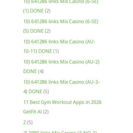
10) 641286 links Mix Casino (6-SE)
(1) DONE
(2)
10) 641286 links Mix Casino (6-SE)
(5) DONE
(2)
10) 641286 links Mix Casino (AU-
10-11) DONE
(1)
10) 641286 links Mix Casino (AU-2)
DONE
(4)
10) 641286 links Mix Casino (AU-3-
4) DONE
(5)
11 Best Gym Workout Apps in 2026
GetFit AI
(2)
2
(5)