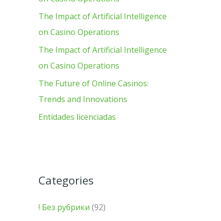
o
The Impact of Artificial Intelligence
r
on Casino Operations
:
The Impact of Artificial Intelligence
on Casino Operations
The Future of Online Casinos:
Trends and Innovations
Entidades licenciadas
Categories
! Без рубрики
(92)