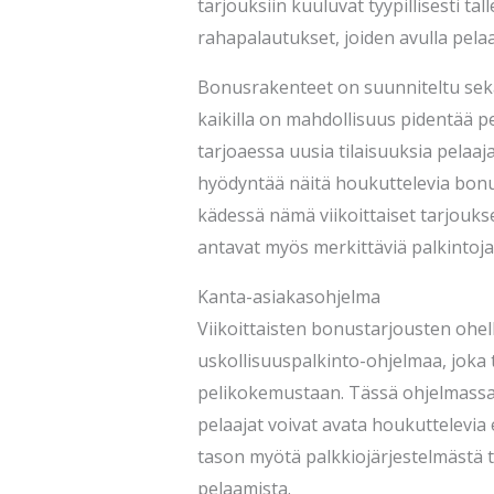
tarjouksiin kuuluvat tyypillisesti ta
rahapalautukset, joiden avulla pelaa
Bonusrakenteet on suunniteltu sekä uu
kaikilla on mahdollisuus pidentää 
tarjoaessa uusia tilaisuuksia pelaaja
hyödyntää näitä houkuttelevia bonuk
kädessä nämä viikoittaiset tarjouks
antavat myös merkittäviä palkintoja,
Kanta-asiakasohjelma
Viikoittaisten bonustarjousten ohel
uskollisuuspalkinto-ohjelmaa, joka 
pelikokemustaan. Tässä ohjelmassa o
pelaajat voivat avata houkuttelevia 
tason myötä palkkiojärjestelmästä 
pelaamista.