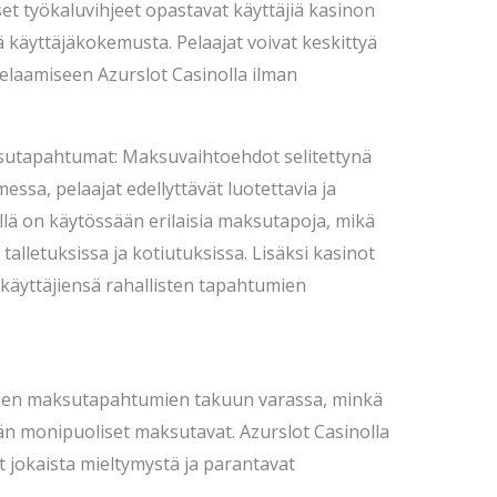
set työkaluvihjeet opastavat käyttäjiä kasinon
ä käyttäjäkokemusta. Pelaajat voivat keskittyä
 pelaamiseen Azurslot Casinolla ilman
ksutapahtumat: Maksuvaihtoehdot selitettynä
ssa, pelaajat edellyttävät luotettavia ja
lä on käytössään erilaisia maksutapoja, mikä
alletuksissa ja kotiutuksissa. Lisäksi kasinot
 käyttäjiensä rahallisten tapahtumien
en maksutapahtumien takuun varassa, minkä
ään monipuoliset maksutavat. Azurslot Casinolla
jokaista mieltymystä ja parantavat