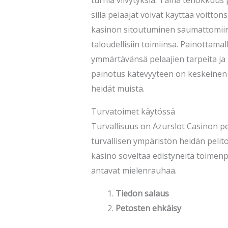
turhia viivytyksiä. Tämä tehokkuus
sillä pelaajat voivat käyttää voittonsa
kasinon sitoutuminen saumattomiin 
taloudellisiin toimiinsa. Painottama
ymmärtävänsä pelaajien tarpeita ja 
painotus kätevyyteen on keskeinen o
heidät muista.
Turvatoimet käytössä
Turvallisuus on Azurslot Casinon pe
turvallisen ympäristön heidän pelit
kasino soveltaa edistyneitä toimenpit
antavat mielenrauhaa.
Tiedon salaus
Petosten ehkäisy