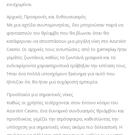
ενισχυμένοι.
Αρχικές Προσμονές και Ενθουσιασμός
Με μια αχτίδα ανυπομονησίας, δεν μπορούσαν παρά να
φανταστούν τον θρίαμβο που θα βίωναν όταν θα
κατάφερναν να αποσπάσουν μια μεγάλη νίκη στο Azurslot
Casino. Οι αρχικές τους εντυπώσεις από το gameplay ήταν
γεμάτες ζωντάνια, καθώς τα ζωντανά γραφικά και τα
ενδιαφέροντα χαρακτηριστικά τράβηξαν την εστίαση τους.
Ήταν ένα πολλά υποσχόμενο ξεκίνημα για αυτό που
ήλπιζαν ότι θα ήταν μια ευχάριστη εμπειρία.
Προσδοκία για σημαντικές νίκες
Καθώς οι χρήστες εισέρχονται στον έντονο κόσμο του
Azurslot Casino, ένα δυναμικό συνδυασμός θριάμβου και
προσδοκίας γεμίζει την ατμόσφαιρα, καθιστώντας την
υπόσχεση για σημαντικές νίκες ακόμα πιο δελεαστική. Η
ατμόσφαιρα πάλλεται από προσμονή, καθώς οι γνωστοί