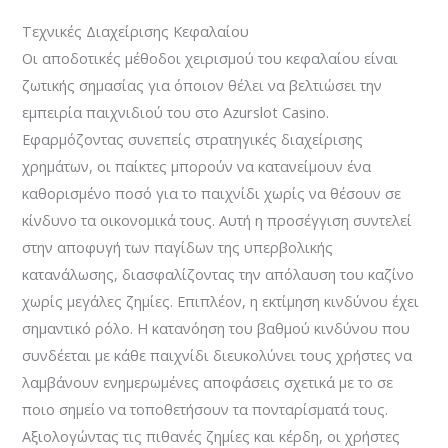
Τεχνικές Διαχείρισης Κεφαλαίου
Οι αποδοτικές μέθοδοι χειρισμού του κεφαλαίου είναι
ζωτικής σημασίας για όποιον θέλει να βελτιώσει την
εμπειρία παιχνιδιού του στο Azurslot Casino.
Εφαρμόζοντας συνεπείς στρατηγικές διαχείρισης
χρημάτων, οι παίκτες μπορούν να κατανείμουν ένα
καθορισμένο ποσό για το παιχνίδι χωρίς να θέσουν σε
κίνδυνο τα οικονομικά τους. Αυτή η προσέγγιση συντελεί
στην αποφυγή των παγίδων της υπερβολικής
κατανάλωσης, διασφαλίζοντας την απόλαυση του καζίνο
χωρίς μεγάλες ζημίες. Επιπλέον, η εκτίμηση κινδύνου έχει
σημαντικό ρόλο. Η κατανόηση του βαθμού κινδύνου που
συνδέεται με κάθε παιχνίδι διευκολύνει τους χρήστες να
λαμβάνουν ενημερωμένες αποφάσεις σχετικά με το σε
ποιο σημείο να τοποθετήσουν τα πονταρίσματά τους.
Αξιολογώντας τις πιθανές ζημίες και κέρδη, οι χρήστες