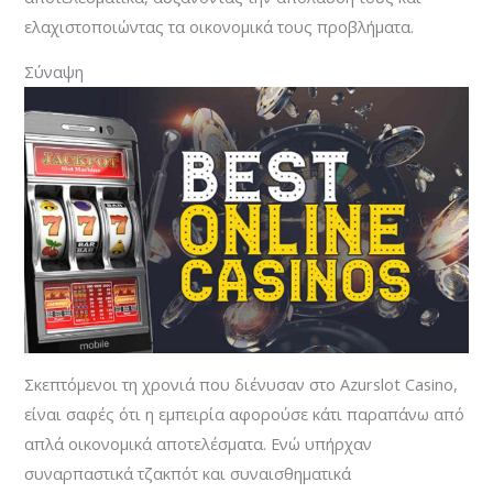
ελαχιστοποιώντας τα οικονομικά τους προβλήματα.
Σύναψη
Σκεπτόμενοι τη χρονιά που διένυσαν στο Azurslot Casino,
είναι σαφές ότι η εμπειρία αφορούσε κάτι παραπάνω από
απλά οικονομικά αποτελέσματα. Ενώ υπήρχαν
συναρπαστικά τζακπότ και συναισθηματικά