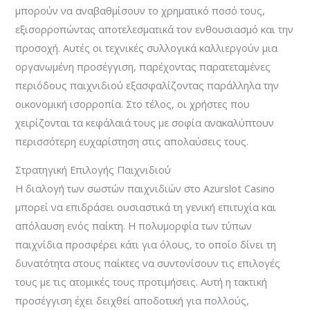
μπορούν να αναβαθμίσουν το χρηματικό ποσό τους,
εξισορροπώντας αποτελεσματικά τον ενθουσιασμό και την
προσοχή. Αυτές οι τεχνικές συλλογικά καλλιεργούν μια
οργανωμένη προσέγγιση, παρέχοντας παρατεταμένες
περιόδους παιχνιδιού εξασφαλίζοντας παράλληλα την
οικονομική ισορροπία. Στο τέλος, οι χρήστες που
χειρίζονται τα κεφάλαιά τους με σοφία ανακαλύπτουν
περισσότερη ευχαρίστηση στις απολαύσεις τους.
Στρατηγική Επιλογής Παιχνιδιού
Η διαλογή των σωστών παιχνιδιών στο Azurslot Casino
μπορεί να επιδράσει ουσιαστικά τη γενική επιτυχία και
απόλαυση ενός παίκτη. Η πολυμορφία των τύπων
παιχνίδια προσφέρει κάτι για όλους, το οποίο δίνει τη
δυνατότητα στους παίκτες να συντονίσουν τις επιλογές
τους με τις ατομικές τους προτιμήσεις. Αυτή η τακτική
προσέγγιση έχει δειχθεί αποδοτική για πολλούς,