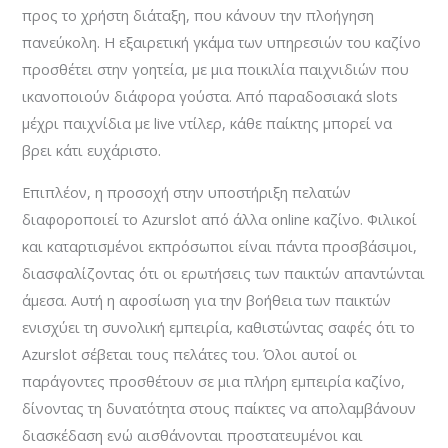
προς το χρήστη διάταξη, που κάνουν την πλοήγηση
πανεύκολη. Η εξαιρετική γκάμα των υπηρεσιών του καζίνο
προσθέτει στην γοητεία, με μια ποικιλία παιχνιδιών που
ικανοποιούν διάφορα γούστα. Από παραδοσιακά slots
μέχρι παιχνίδια με live ντίλερ, κάθε παίκτης μπορεί να
βρει κάτι ευχάριστο.
Επιπλέον, η προσοχή στην υποστήριξη πελατών
διαφοροποιεί το Azurslot από άλλα online καζίνο. Φιλικοί
και καταρτισμένοι εκπρόσωποι είναι πάντα προσβάσιμοι,
διασφαλίζοντας ότι οι ερωτήσεις των παικτών απαντώνται
άμεσα. Αυτή η αφοσίωση για την βοήθεια των παικτών
ενισχύει τη συνολική εμπειρία, καθιστώντας σαφές ότι το
Azurslot σέβεται τους πελάτες του. Όλοι αυτοί οι
παράγοντες προσθέτουν σε μια πλήρη εμπειρία καζίνο,
δίνοντας τη δυνατότητα στους παίκτες να απολαμβάνουν
διασκέδαση ενώ αισθάνονται προστατευμένοι και