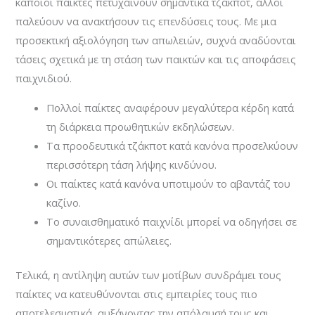
κάποιοι παίκτες πετυχαίνουν σημαντικά τζακπότ, άλλοι
παλεύουν να ανακτήσουν τις επενδύσεις τους. Με μια
προσεκτική αξιολόγηση των απωλειών, συχνά αναδύονται
τάσεις σχετικά με τη στάση των παικτών και τις αποφάσεις
παιχνιδιού.
Πολλοί παίκτες αναφέρουν μεγαλύτερα κέρδη κατά
τη διάρκεια προωθητικών εκδηλώσεων.
Τα προοδευτικά τζάκποτ κατά κανόνα προσελκύουν
περισσότερη τάση λήψης κινδύνου.
Οι παίκτες κατά κανόνα υποτιμούν το αβαντάζ του
καζίνο.
Το συναισθηματικό παιχνίδι μπορεί να οδηγήσει σε
σημαντικότερες απώλειες.
Τελικά, η αντίληψη αυτών των μοτίβων συνδράμει τους
παίκτες να κατευθύνονται στις εμπειρίες τους πιο
αποτελεσματικά, αυξάνοντας την απόλαυσή τους και