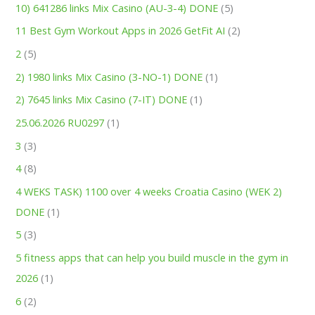
10) 641286 links Mix Casino (AU-3-4) DONE
(5)
11 Best Gym Workout Apps in 2026 GetFit AI
(2)
2
(5)
2) 1980 links Mix Casino (3-NO-1) DONE
(1)
2) 7645 links Mix Casino (7-IT) DONE
(1)
25.06.2026 RU0297
(1)
3
(3)
4
(8)
4 WEKS TASK) 1100 over 4 weeks Croatia Casino (WEK 2)
DONE
(1)
5
(3)
5 fitness apps that can help you build muscle in the gym in
2026
(1)
6
(2)