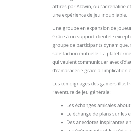
attirés par Alawin, où l’adrénaline 
une expérience de jeu inoubliable.
Une groupe en expansion de joueu
Grâce à un support clientèle excepti
groupe de participants dynamique, f
satisfaction mutuelle. La plateform
qui veulent communiquer avec d’d’au
d’camaraderie grâce à l’implication co
Les témoignages des gamers illustre
l’aventure de jeu générale :
Les échanges amicales abouti
Le échange de plans sur les es
Des anecdotes inspirantes en
Les événements et les réductio