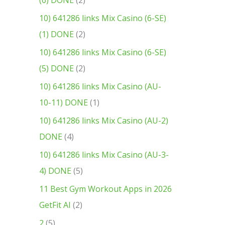
(6) DONE
(2)
10) 641286 links Mix Casino (6-SE)
(1) DONE
(2)
10) 641286 links Mix Casino (6-SE)
(5) DONE
(2)
10) 641286 links Mix Casino (AU-
10-11) DONE
(1)
10) 641286 links Mix Casino (AU-2)
DONE
(4)
10) 641286 links Mix Casino (AU-3-
4) DONE
(5)
11 Best Gym Workout Apps in 2026
GetFit AI
(2)
2
(5)