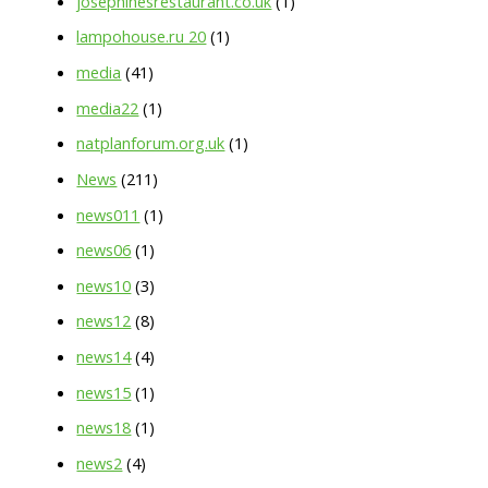
josephinesrestaurant.co.uk
(1)
lampohouse.ru 20
(1)
media
(41)
media22
(1)
natplanforum.org.uk
(1)
News
(211)
news011
(1)
news06
(1)
news10
(3)
news12
(8)
news14
(4)
news15
(1)
news18
(1)
news2
(4)