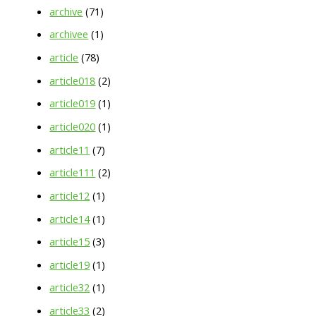
archive
(71)
archivee
(1)
article
(78)
article018
(2)
article019
(1)
article020
(1)
article11
(7)
article111
(2)
article12
(1)
article14
(1)
article15
(3)
article19
(1)
article32
(1)
article33
(2)