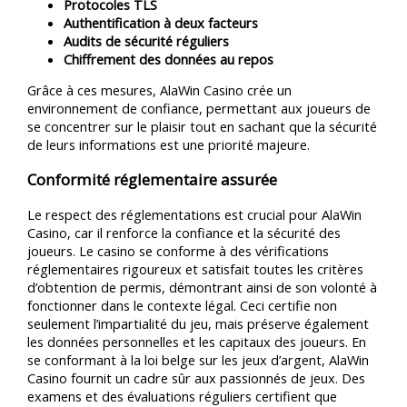
Protocoles TLS
Authentification à deux facteurs
Audits de sécurité réguliers
Chiffrement des données au repos
Grâce à ces mesures, AlaWin Casino crée un
environnement de confiance, permettant aux joueurs de
se concentrer sur le plaisir tout en sachant que la sécurité
de leurs informations est une priorité majeure.
Conformité réglementaire assurée
Le respect des réglementations est crucial pour AlaWin
Casino, car il renforce la confiance et la sécurité des
joueurs. Le casino se conforme à des vérifications
réglementaires rigoureux et satisfait toutes les critères
d’obtention de permis, démontrant ainsi de son volonté à
fonctionner dans le contexte légal. Ceci certifie non
seulement l’impartialité du jeu, mais préserve également
les données personnelles et les capitaux des joueurs. En
se conformant à la loi belge sur les jeux d’argent, AlaWin
Casino fournit un cadre sûr aux passionnés de jeux. Des
examens et des évaluations réguliers certifient que