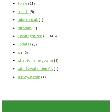
Spiele
(21)
trends
(5)
tubejp.co.uk
(1)
tutorials
(1)
Uncategorized
(33,418)
updates
(3)
w
(45)
what to name your ai
(1)
withdrawal casino CA
(1)
zuplay-in.com
(1)