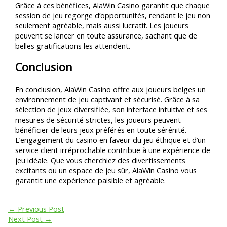
Grâce à ces bénéfices, AlaWin Casino garantit que chaque
session de jeu regorge d’opportunités, rendant le jeu non
seulement agréable, mais aussi lucratif. Les joueurs
peuvent se lancer en toute assurance, sachant que de
belles gratifications les attendent.
Conclusion
En conclusion, AlaWin Casino offre aux joueurs belges un
environnement de jeu captivant et sécurisé. Grâce à sa
sélection de jeux diversifiée, son interface intuitive et ses
mesures de sécurité strictes, les joueurs peuvent
bénéficier de leurs jeux préférés en toute sérénité.
L’engagement du casino en faveur du jeu éthique et d’un
service client irréprochable contribue à une expérience de
jeu idéale. Que vous cherchiez des divertissements
excitants ou un espace de jeu sûr, AlaWin Casino vous
garantit une expérience paisible et agréable.
←
Previous Post
Next Post
→