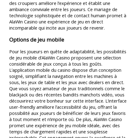
des croupiers améliore l’expérience et établit une
ambiance conviviale entre les joueurs. Ce mariage de
technologie sophistiquée et de contact humain promet à
AlaWin Casino une expérience de jeu en direct
incomparable qui incite aux joueurs de revenir.
Options de jeu mobile
Pour les joueurs en quête de adaptabilité, les possibilités
de jeu mobile d’AlaWin Casino proposent une sélection
considérable de jeux conçus à tous les goûts.
L’application mobile du casino dispose d’un conception
soigné, simplifiant la navigation entre les machines à
sous, les jeux de table et les jeux avec dealers en direct.
Que vous soyez amateur de jeux traditionnels comme le
blackjack ou des récentes bandits manchots vidéo, vous
découvrirez votre bonheur sur cette interface. L’interface
user-friendly améliore l’accessibilité du jeu, offrant la
possibilité aux joueurs de bénéficier de leurs jeux favoris
à tout moment et n’importe où. De plus, AlaWin Casino
promet une expérience de jeu mobile idéale, avec des
temps de chargement rapides et une souplesse
irréprochable. Cet engagement envers la excellence et la