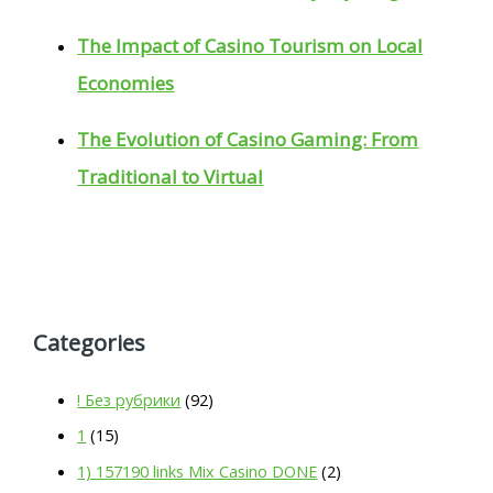
The Impact of Casino Tourism on Local
Economies
The Evolution of Casino Gaming: From
Traditional to Virtual
Categories
! Без рубрики
(92)
1
(15)
1) 157190 links Mix Casino DONE
(2)