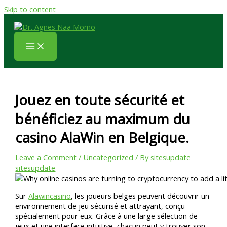
Skip to content
Jouez en toute sécurité et
bénéficiez au maximum du
casino AlaWin en Belgique.
Leave a Comment
/
Uncategorized
/ By
sitesupdate
sitesupdate
Sur
Alawincasino
, les joueurs belges peuvent découvrir un
environnement de jeu sécurisé et attrayant, conçu
spécialement pour eux. Grâce à une large sélection de
jeux et une interface intuitive, chacun peut y trouver son