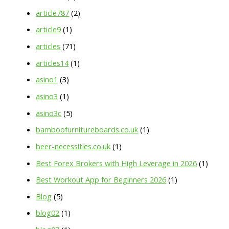
article787
(2)
article9
(1)
articles
(71)
articles14
(1)
asino1
(3)
asino3
(1)
asino3c
(5)
bamboofurnitureboards.co.uk
(1)
beer-necessities.co.uk
(1)
Best Forex Brokers with High Leverage in 2026
(1)
Best Workout App for Beginners 2026
(1)
Blog
(5)
blog02
(1)