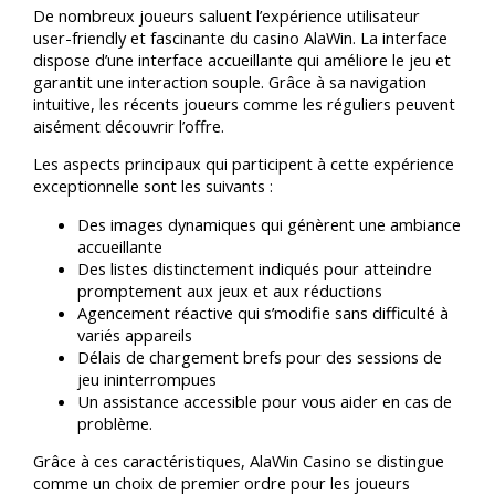
De nombreux joueurs saluent l’expérience utilisateur
user-friendly et fascinante du casino AlaWin. La interface
dispose d’une interface accueillante qui améliore le jeu et
garantit une interaction souple. Grâce à sa navigation
intuitive, les récents joueurs comme les réguliers peuvent
aisément découvrir l’offre.
Les aspects principaux qui participent à cette expérience
exceptionnelle sont les suivants :
Des images dynamiques qui génèrent une ambiance
accueillante
Des listes distinctement indiqués pour atteindre
promptement aux jeux et aux réductions
Agencement réactive qui s’modifie sans difficulté à
variés appareils
Délais de chargement brefs pour des sessions de
jeu ininterrompues
Un assistance accessible pour vous aider en cas de
problème.
Grâce à ces caractéristiques, AlaWin Casino se distingue
comme un choix de premier ordre pour les joueurs