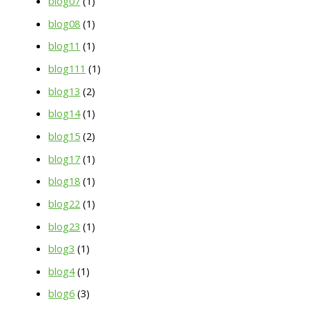
blog07
(1)
blog08
(1)
blog11
(1)
blog111
(1)
blog13
(2)
blog14
(1)
blog15
(2)
blog17
(1)
blog18
(1)
blog22
(1)
blog23
(1)
blog3
(1)
blog4
(1)
blog6
(3)