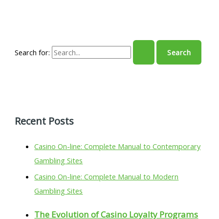
Search for:
Recent Posts
Casino On-line: Complete Manual to Contemporary
Gambling Sites
Casino On-line: Complete Manual to Modern
Gambling Sites
The Evolution of Casino Loyalty Programs