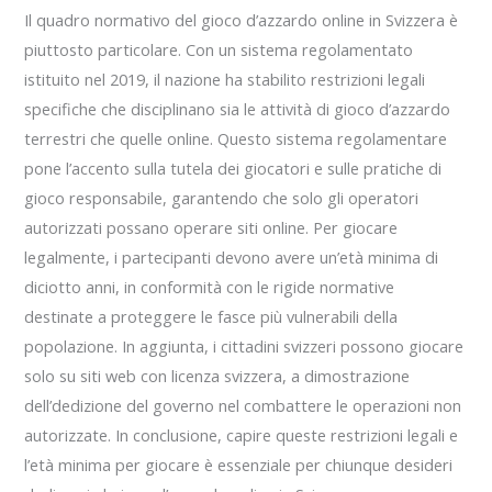
Il quadro normativo del gioco d’azzardo online in Svizzera è
piuttosto particolare. Con un sistema regolamentato
istituito nel 2019, il nazione ha stabilito restrizioni legali
specifiche che disciplinano sia le attività di gioco d’azzardo
terrestri che quelle online. Questo sistema regolamentare
pone l’accento sulla tutela dei giocatori e sulle pratiche di
gioco responsabile, garantendo che solo gli operatori
autorizzati possano operare siti online. Per giocare
legalmente, i partecipanti devono avere un’età minima di
diciotto anni, in conformità con le rigide normative
destinate a proteggere le fasce più vulnerabili della
popolazione. In aggiunta, i cittadini svizzeri possono giocare
solo su siti web con licenza svizzera, a dimostrazione
dell’dedizione del governo nel combattere le operazioni non
autorizzate. In conclusione, capire queste restrizioni legali e
l’età minima per giocare è essenziale per chiunque desideri