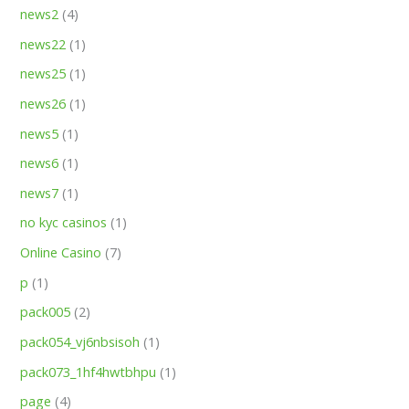
news2
(4)
news22
(1)
news25
(1)
news26
(1)
news5
(1)
news6
(1)
news7
(1)
no kyc casinos
(1)
Online Casino
(7)
p
(1)
pack005
(2)
pack054_vj6nbsisoh
(1)
pack073_1hf4hwtbhpu
(1)
page
(4)