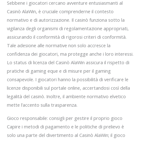
Sebbene i giocatori cercano avventure entusiasmanti al
Casinò AlaWin, è cruciale comprenderne il contesto
normativo e di autorizzazione. Il casinò funziona sotto la
vigilanza degli organismi di regolamentazione appropriati,
assicurando il conformità di rigorosi criteri di conformità.
Tale adesione alle normative non solo accresce la
confidenza dei giocatori, ma protegge anche i loro interessi.
Lo status di licenza del Casinò AlaWin assicura il rispetto di
pratiche di gaming eque e di misure per il gaming
consapevole. I giocatori hanno la possibilità di verificare le
licenze disponibili sul portale online, accertandosi così della
legalità del casinò. Inoltre, il ambiente normativo elvetico
mette l’accento sulla trasparenza.
Gioco responsabile: consigli per gestire il proprio gioco
Capire i metodi di pagamento e le politiche di prelievo è
solo una parte del divertimento al Casinò AlaWin; il gioco