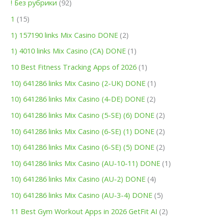
! Без рубрики
(92)
1
(15)
1) 157190 links Mix Casino DONE
(2)
1) 4010 links Mix Casino (CA) DONE
(1)
10 Best Fitness Tracking Apps of 2026
(1)
10) 641286 links Mix Casino (2-UK) DONE
(1)
10) 641286 links Mix Casino (4-DE) DONE
(2)
10) 641286 links Mix Casino (5-SE) (6) DONE
(2)
10) 641286 links Mix Casino (6-SE) (1) DONE
(2)
10) 641286 links Mix Casino (6-SE) (5) DONE
(2)
10) 641286 links Mix Casino (AU-10-11) DONE
(1)
10) 641286 links Mix Casino (AU-2) DONE
(4)
10) 641286 links Mix Casino (AU-3-4) DONE
(5)
11 Best Gym Workout Apps in 2026 GetFit AI
(2)