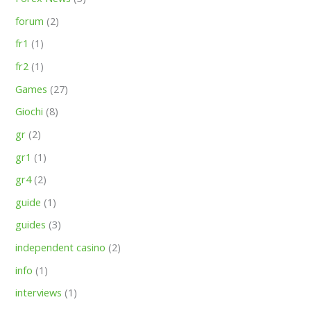
forum
(2)
fr1
(1)
fr2
(1)
Games
(27)
Giochi
(8)
gr
(2)
gr1
(1)
gr4
(2)
guide
(1)
guides
(3)
independent casino
(2)
info
(1)
interviews
(1)