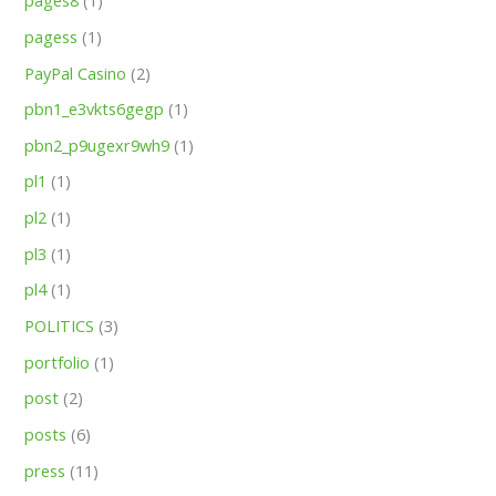
pages8
(1)
pagess
(1)
PayPal Casino
(2)
pbn1_e3vkts6gegp
(1)
pbn2_p9ugexr9wh9
(1)
pl1
(1)
pl2
(1)
pl3
(1)
pl4
(1)
POLITICS
(3)
portfolio
(1)
post
(2)
posts
(6)
press
(11)