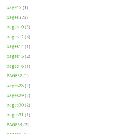
page13
(1)
pages
(23)
pages10
(3)
pages12
(4)
pages14
(1)
pages15
(2)
pages16
(1)
PAGES2
(1)
pages28
(2)
pages29
(2)
pages30
(2)
pages31
(1)
PAGES4
(2)