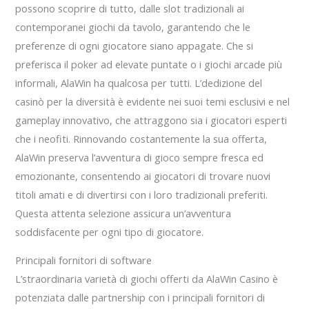
possono scoprire di tutto, dalle slot tradizionali ai
contemporanei giochi da tavolo, garantendo che le
preferenze di ogni giocatore siano appagate. Che si
preferisca il poker ad elevate puntate o i giochi arcade più
informali, AlaWin ha qualcosa per tutti. L’dedizione del
casinò per la diversità è evidente nei suoi temi esclusivi e nel
gameplay innovativo, che attraggono sia i giocatori esperti
che i neofiti. Rinnovando costantemente la sua offerta,
AlaWin preserva l’avventura di gioco sempre fresca ed
emozionante, consentendo ai giocatori di trovare nuovi
titoli amati e di divertirsi con i loro tradizionali preferiti.
Questa attenta selezione assicura un’avventura
soddisfacente per ogni tipo di giocatore.
Principali fornitori di software
L’straordinaria varietà di giochi offerti da AlaWin Casino è
potenziata dalle partnership con i principali fornitori di