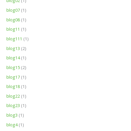
blog02
(1)
blog07
(1)
blog08
(1)
blog11
(1)
blog111
(1)
blog13
(2)
blog14
(1)
blog15
(2)
blog17
(1)
blog18
(1)
blog22
(1)
blog23
(1)
blog3
(1)
blog4
(1)