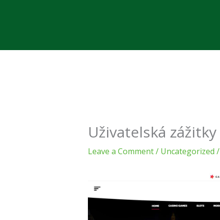
Skip
to
content
Uživatelská zážitky
Leave a Comment
/
Uncategorized
/