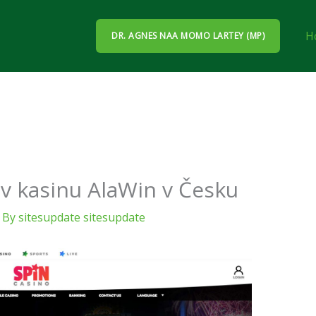
H
DR. AGNES NAA MOMO LARTEY (MP)
 v kasinu AlaWin v Česku
 By
sitesupdate sitesupdate