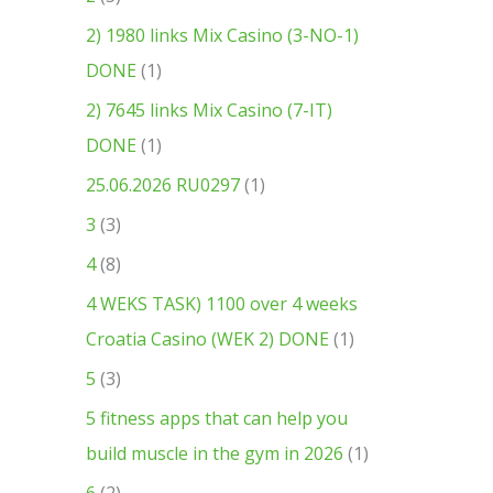
2) 1980 links Mix Casino (3-NO-1)
DONE
(1)
2) 7645 links Mix Casino (7-IT)
DONE
(1)
25.06.2026 RU0297
(1)
3
(3)
4
(8)
4 WEKS TASK) 1100 over 4 weeks
Croatia Casino (WEK 2) DONE
(1)
5
(3)
5 fitness apps that can help you
build muscle in the gym in 2026
(1)