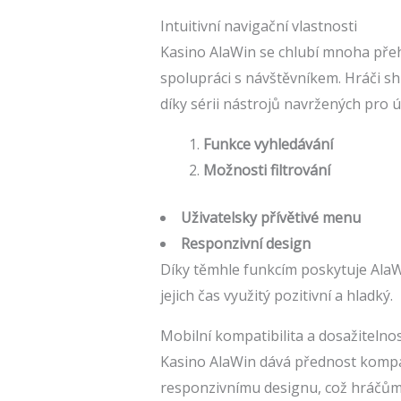
Intuitivní navigační vlastnosti
Kasino AlaWin se chlubí mnoha přeh
spolupráci s návštěvníkem. Hráči 
díky sérii nástrojů navržených pro ú
Funkce vyhledávání
Možnosti filtrování
Uživatelsky přívětivé menu
Responzivní design
Díky těmhle funkcím poskytuje AlaW
jejich čas využitý pozitivní a hladký.
Mobilní kompatibilita a dosažitelno
Kasino AlaWin dává přednost kompati
responzivnímu designu, což hráčům 