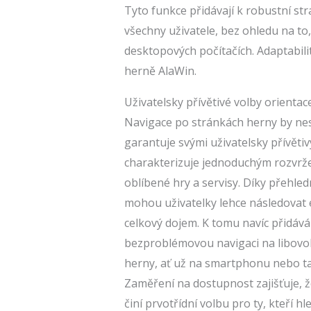
Tyto funkce přidávají k robustní str
všechny uživatele, bez ohledu na to
desktopových počítačích. Adaptabilit
herně AlaWin.
Uživatelsky přívětivé volby orientac
Navigace po stránkách herny by ne
garantuje svými uživatelsky přívěti
charakterizuje jednoduchým rozvržen
oblíbené hry a servisy. Díky přeh
mohou uživatelky lehce následovat ef
celkový dojem. K tomu navíc přidává 
bezproblémovou navigaci na libovoln
herny, ať už na smartphonu nebo ta
Zaměření na dostupnost zajišťuje, že
činí prvotřídní volbu pro ty, kteří h