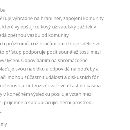
zba
ěřuje výhradně na hraní her, zapojení komunity
 které vylepšují celkový uživatelský zážitek v
ledá zpětnou vazbu od komunity
ých průzkumů, což hráčům umožňuje sdělit své
to přístup podporuje pocit sounáležitosti mezi
i a vyslyšeni. Odpovídáním na shromážděné
laďuje svou nabídku a odpovídá na potřeby a
áči mohou zúčastnit událostí a diskusních fór
ušenosti a zintenzivňovat své účast do kasina.
y v konečném výsledku posiluje vztah mezi
í příjemné a spolupracující herní prostředí,
.
amy