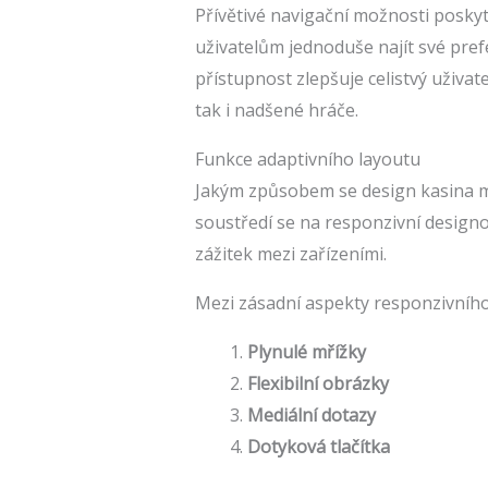
Přívětivé navigační možnosti poskyt
uživatelům jednoduše najít své pre
přístupnost zlepšuje celistvý uživa
tak i nadšené hráče.
Funkce adaptivního layoutu
Jakým způsobem se design kasina m
soustředí se na responzivní design
zážitek mezi zařízeními.
Mezi zásadní aspekty responzivního
Plynulé mřížky
Flexibilní obrázky
Mediální dotazy
Dotyková tlačítka