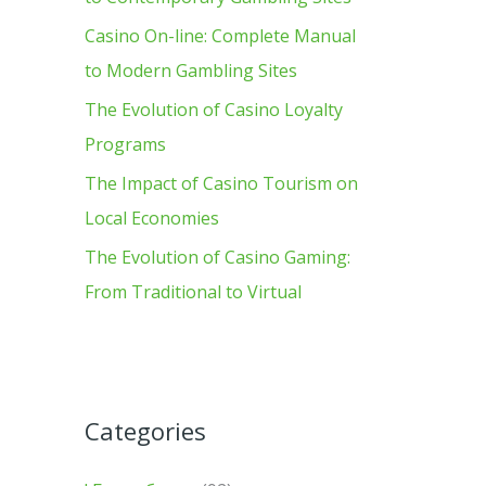
o
Casino On-line: Complete Manual
r
to Modern Gambling Sites
:
The Evolution of Casino Loyalty
Programs
The Impact of Casino Tourism on
Local Economies
The Evolution of Casino Gaming:
From Traditional to Virtual
Categories