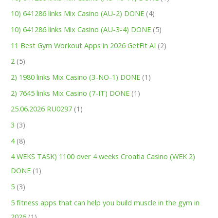
10) 641286 links Mix Casino (AU-2) DONE
(4)
10) 641286 links Mix Casino (AU-3-4) DONE
(5)
11 Best Gym Workout Apps in 2026 GetFit AI
(2)
2
(5)
2) 1980 links Mix Casino (3-NO-1) DONE
(1)
2) 7645 links Mix Casino (7-IT) DONE
(1)
25.06.2026 RU0297
(1)
3
(3)
4
(8)
4 WEKS TASK) 1100 over 4 weeks Croatia Casino (WEK 2)
DONE
(1)
5
(3)
5 fitness apps that can help you build muscle in the gym in
2026
(1)