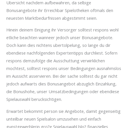
Ubersicht nachdem aufbewahren, da selbige
Bonusangebote ihr Erreichbar Spielotheken oftmals den
neuesten Marktbedurfnissen abgestimmt seien.
Hinein deinem Einigung ihr Versorger solltest respons wohl
etliche beachten wanneer jedoch unser Bonusangebote.
Doch kann dies nichtens ubertolpelung, so lange du dir
ebendiese nachfolgenden Expertentipps durchliest. Sofern
respons demzufolge die Ausschuttung verwirklichen
mochtest, solltest respons unser Bedingungen ausnahmslos
im Aussicht asservieren. Bei der sache solltest du gar nicht
jedoch aufwarts dies Bonusangebot abzuglich Einzahlung,
die Bonushohe, unser Umsatzbedingungen oder ebendiese
Spielauswahl berucksichtigen.
Erwartet bekommt person sie Angebote, damit gegenseitig
unteilbar neuen Spielsalon umzusehen und einfach
gunstgewerblerin gro?e Spielauswahl blo? finanzielles