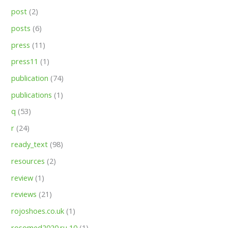
post
(2)
posts
(6)
press
(11)
press11
(1)
publication
(74)
publications
(1)
q
(53)
r
(24)
ready_text
(98)
resources
(2)
review
(1)
reviews
(21)
rojoshoes.co.uk
(1)
rosomed2020.ru 10
(1)