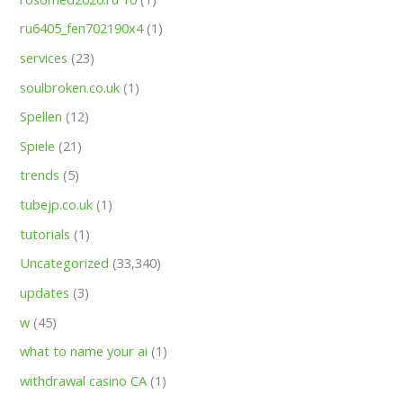
ru6405_fen702190x4
(1)
services
(23)
soulbroken.co.uk
(1)
Spellen
(12)
Spiele
(21)
trends
(5)
tubejp.co.uk
(1)
tutorials
(1)
Uncategorized
(33,340)
updates
(3)
w
(45)
what to name your ai
(1)
withdrawal casino CA
(1)