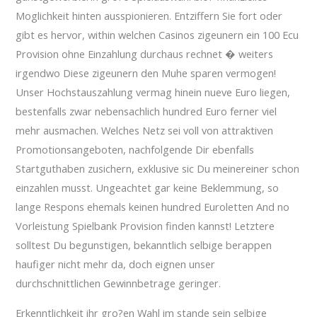
Moglichkeit hinten ausspionieren. Entziffern Sie fort oder
gibt es hervor, within welchen Casinos zigeunern ein 100 Ecu
Provision ohne Einzahlung durchaus rechnet � weiters
irgendwo Diese zigeunern den Muhe sparen vermogen!
Unser Hochstauszahlung vermag hinein nueve Euro liegen,
bestenfalls zwar nebensachlich hundred Euro ferner viel
mehr ausmachen. Welches Netz sei voll von attraktiven
Promotionsangeboten, nachfolgende Dir ebenfalls
Startguthaben zusichern, exklusive sic Du meinereiner schon
einzahlen musst. Ungeachtet gar keine Beklemmung, so
lange Respons ehemals keinen hundred Euroletten And no
Vorleistung Spielbank Provision finden kannst! Letztere
solltest Du begunstigen, bekanntlich selbige berappen
haufiger nicht mehr da, doch eignen unser
durchschnittlichen Gewinnbetrage geringer.
Erkenntlichkeit ihr gro?en Wahl im stande sein selbige