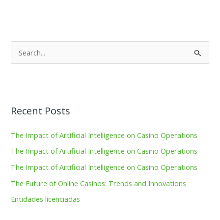
S
e
a
r
Recent Posts
c
h
The Impact of Artificial Intelligence on Casino Operations
f
The Impact of Artificial Intelligence on Casino Operations
o
The Impact of Artificial Intelligence on Casino Operations
r
:
The Future of Online Casinos: Trends and Innovations
Entidades licenciadas