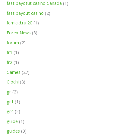
fast payotut casino Canada
(1)
fast payout casino
(2)
femicid.ru 20
(1)
Forex News
(3)
forum
(2)
fr1
(1)
fr2
(1)
Games
(27)
Giochi
(8)
gr
(2)
gr1
(1)
gr4
(2)
guide
(1)
guides
(3)