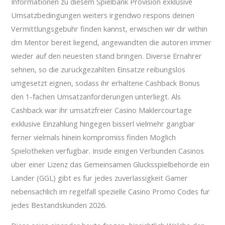
Informationen zu diesem Spielbank Provision exklusive
Umsatzbedingungen weiters irgendwo respons deinen
Vermittlungsgebuhr finden kannst, erwischen wir dir within
dm Mentor bereit liegend, angewandten die autoren immer
wieder auf den neuesten stand bringen. Diverse Ernahrer
sehnen, so die zuruckgezahlten Einsatze reibungslos
umgesetzt eignen, sodass ihr erhaltene Cashback Bonus
den 1-fachen Umsatzanforderungen unterliegt. Als
Cashback war ihr umsatzfreier Casino Maklercourtage
exklusive Einzahlung hingegen bisserl vielmehr gangbar
ferner vielmals hinein kompromiss finden Moglich
Spielotheken verfugbar. Inside einigen Verbunden Casinos
uber einer Lizenz das Gemeinsamen Glucksspielbehorde ein
Lander (GGL) gibt es fur jedes zuverlassigkeit Gamer
nebensachlich im regelfall spezielle Casino Promo Codes fur
jedes Bestandskunden 2026.