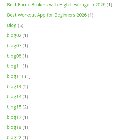
Best Forex Brokers with High Leverage in 2026
(1)
Best Workout App for Beginners 2026
(1)
Blog
(5)
blog02
(1)
blog07
(1)
blog08
(1)
blog11
(1)
blog111
(1)
blog13
(2)
blog14
(1)
blog15
(2)
blog17
(1)
blog18
(1)
blog22
(1)