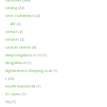
catalog
(32)
centr-rozhdenie.ru
(2)
allZ
(2)
contact
(2)
contacts
(2)
curacau casinois
(6)
deeprockgalactic.ru 10
(1)
designlines.in
(1)
digitalcamera-shopping.co.uk
(1)
e
(32)
eiscafe-bautzen.de
(1)
EU casino
(1)
faq
(1)