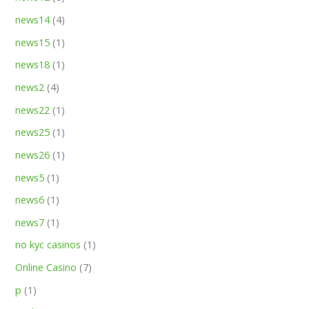
news14
(4)
news15
(1)
news18
(1)
news2
(4)
news22
(1)
news25
(1)
news26
(1)
news5
(1)
news6
(1)
news7
(1)
no kyc casinos
(1)
Online Casino
(7)
p
(1)