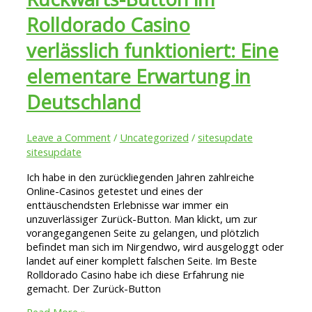
Rolldorado Casino
verlässlich funktioniert: Eine
elementare Erwartung in
Deutschland
Leave a Comment
/
Uncategorized
/
sitesupdate
sitesupdate
Ich habe in den zurückliegenden Jahren zahlreiche
Online-Casinos getestet und eines der
enttäuschendsten Erlebnisse war immer ein
unzuverlässiger Zurück-Button. Man klickt, um zur
vorangegangenen Seite zu gelangen, und plötzlich
befindet man sich im Nirgendwo, wird ausgeloggt oder
landet auf einer komplett falschen Seite. Im Beste
Rolldorado Casino habe ich diese Erfahrung nie
gemacht. Der Zurück-Button