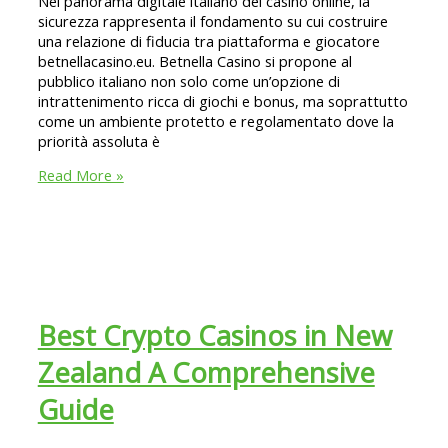
Nel panorama digitale italiano dei casino online, la
sicurezza rappresenta il fondamento su cui costruire
una relazione di fiducia tra piattaforma e giocatore
betnellacasino.eu. Betnella Casino si propone al
pubblico italiano non solo come un’opzione di
intrattenimento ricca di giochi e bonus, ma soprattutto
come un ambiente protetto e regolamentato dove la
priorità assoluta è
Read More »
Best Crypto Casinos in New
Zealand A Comprehensive
Guide