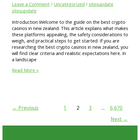
Leave a Comment
/
Uncategorized
/
sitesupdate
sitesupdate
Introduction Welcome to the guide on the best crypto
casinos in new zealand. This article explains what makes
these platforms appealing, the safety considerations to
weigh, and practical steps to get started. If you are
researching the best crypto casinos in new zealand, you
will find clear criteria and realistic expectations here. In
a landscape
Read More »
←
Previous
1
2
3
…
6,670
Next
→