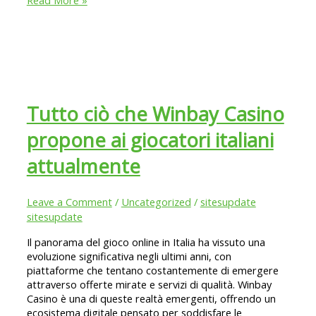
Read More »
Tutto ciò che Winbay Casino
propone ai giocatori italiani
attualmente
Leave a Comment
/
Uncategorized
/
sitesupdate
sitesupdate
Il panorama del gioco online in Italia ha vissuto una
evoluzione significativa negli ultimi anni, con
piattaforme che tentano costantemente di emergere
attraverso offerte mirate e servizi di qualità. Winbay
Casino è una di queste realtà emergenti, offrendo un
ecosistema digitale pensato per soddisfare le